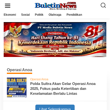
L
e
w
a
Ekonomi
Sosial
Politik
Olahraga
Pendidikan
t
i
k
e
k
o
n
t
e
n
Operasi Anoa
Operasi Anoa
Polda Sultra Akan Gelar Operasi Anoa
2025, Fokus pada Ketertiban dan
Keselamatan Berlalu Lintas
Lihat Selengkapnya