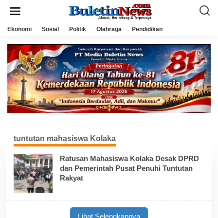
L
e
w
a
Ekonomi
Sosial
Politik
Olahraga
Pendidikan
t
i
k
e
k
o
n
t
e
n
tuntutan mahasiswa Kolaka
Ratusan Mahasiswa Kolaka Desak DPRD
dan Pemerintah Pusat Penuhi Tuntutan
Rakyat
Lihat Selengkapnya