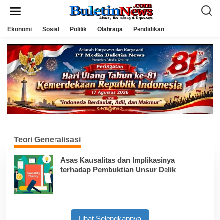
L
e
w
a
Ekonomi
Sosial
Politik
Olahraga
Pendidikan
t
i
k
e
k
o
n
t
e
n
Teori Generalisasi
Asas Kausalitas dan Implikasinya
terhadap Pembuktian Unsur Delik
Lihat Selengkapnya