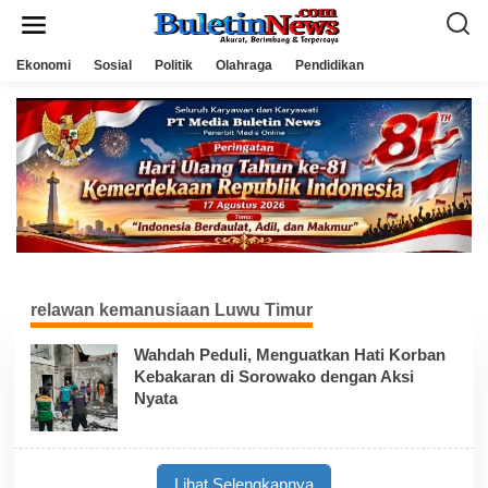
L
e
w
a
Ekonomi
Sosial
Politik
Olahraga
Pendidikan
t
i
k
e
k
o
n
t
e
n
relawan kemanusiaan Luwu Timur
Wahdah Peduli, Menguatkan Hati Korban
Kebakaran di Sorowako dengan Aksi
Nyata
Lihat Selengkapnya