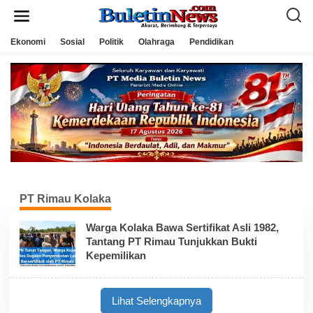
L
e
w
a
Ekonomi
Sosial
Politik
Olahraga
Pendidikan
t
i
k
e
k
o
n
t
e
n
PT Rimau Kolaka
Warga Kolaka Bawa Sertifikat Asli 1982,
Tantang PT Rimau Tunjukkan Bukti
Kepemilikan
Lihat Selengkapnya