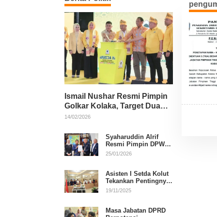
pengum
Ismail Nushar Resmi Pimpin
Golkar Kolaka, Target Dua
Kursi per Dapil
14/02/2026
Syaharuddin Alrif
Resmi Pimpin DPW
NasDem Sulsel
25/01/2026
Asisten I Setda Kolut
Tekankan Pentingnya
Pendidikan Politik
19/11/2025
untuk Perkuat
Demokrasi
Masa Jabatan DPRD