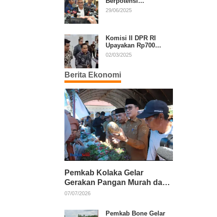
Berpotensi
Diperpanjang, Aria
29/06/2025
Bima Soroti Implikasi
Ketatanegaraan
Komisi II DPR RI
Upayakan Rp700
Miliar dari APBN
02/03/2025
untuk PSU di 24
Daerah Pasca
Berita Ekonomi
Putusan MK
Pemkab Kolaka Gelar
Gerakan Pangan Murah dan
Salurkan Pupuk Organik
07/07/2026
Pemkab Bone Gelar