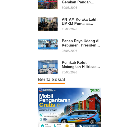
Gerakan Pangan
Murah, Warga Serbu
30/06/2026
Komoditas Harga
Terjangkau
ANTAM Kolaka Latih
UMKM Pomalaa
Kembangkan Produk
15/06/2026
Lokal Berdaya Saing
Panen Raya Udang di
Kebumen, Presiden
Prabowo Tekankan
25/05/2026
Ekonomi Produktif
Pemkab Kolut
Matangkan Hilirisasi
Kakao dan Kelapa,
23/05/2026
Investor Lirik Potensi
Berita Sosial
Daerah