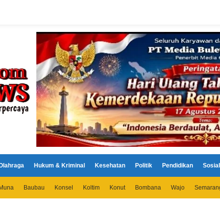
Olahraga
Hukum & Kriminal
Kesehatan
Politik
Pendidikan
Sosial
Muna
Baubau
Konsel
Koltim
Konut
Bombana
Wajo
Semaran