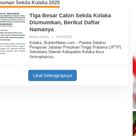
uman Sekda Kolaka 2025
Tiga Besar Calon Sekda Kolaka
Diumumkan, Berikut Daftar
Namanya
Berita Utama
|
14/07/2025
O
L
Kolaka, BuletinNews.com – Panitia Seleksi
E
Pengisian Jabatan Pimpinan Tinggi Pratama (JPTP)
H
Sekretaris Daerah Kabupaten Kolaka
Baca
B
Selengkapnya
U
L
E
T
Lihat Selengkapnya
I
N
N
E
W
S