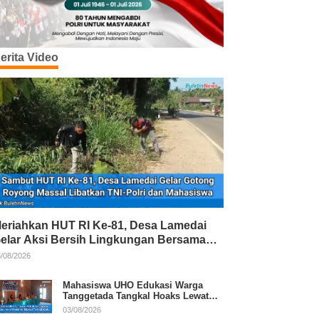
erita Video
eriahkan HUT RI Ke-81, Desa Lamedai
elar Aksi Bersih Lingkungan Bersama
NI-Polri
/08/2026
Mahasiswa UHO Edukasi Warga
Tanggetada Tangkal Hoaks Lewat
Program Literasi
03/08/2026