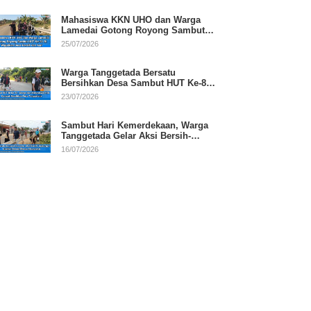
Mahasiswa KKN UHO dan Warga
Lamedai Gotong Royong Sambut
HUT Ke-81 RI
25/07/2026
Warga Tanggetada Bersatu
Bersihkan Desa Sambut HUT Ke-81
RI
23/07/2026
Sambut Hari Kemerdekaan, Warga
Tanggetada Gelar Aksi Bersih-
Bersih Desa
16/07/2026