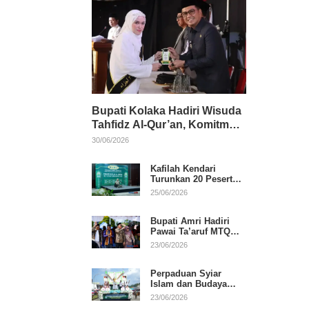
Bupati Kolaka Hadiri Wisuda
Tahfidz Al-Qur’an, Komitmen
Dukung Pendidikan
30/06/2026
Keagamaan
Kafilah Kendari
Turunkan 20 Peserta
pada Hari Pertama
25/06/2026
MTQ Sultra 2026 di
Konawe
Bupati Amri Hadiri
Pawai Ta’aruf MTQ
XXXI Sultra, Beri
23/06/2026
Dukungan untuk
Kafilah Kolaka
Perpaduan Syiar
Islam dan Budaya
Warnai Pawai Ta’aruf
23/06/2026
MTQ XXXI Sultra