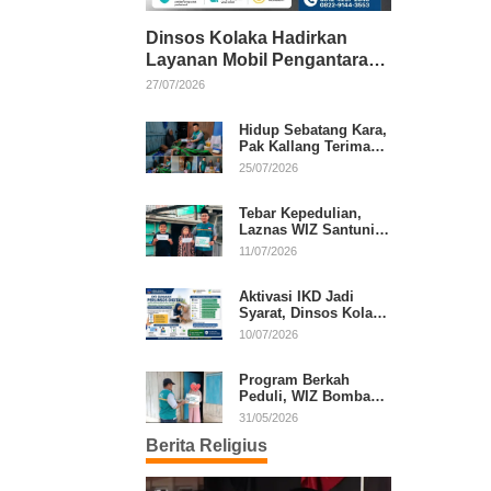
Dinsos Kolaka Hadirkan
Layanan Mobil Pengantaran
Gratis bagi Pasien Penerima
27/07/2026
Manfaat Desil 1–5
Hidup Sebatang Kara,
Pak Kallang Terima
Bantuan dari Laznas
25/07/2026
WIZ Kolaka
Tebar Kepedulian,
Laznas WIZ Santuni
Anak Yatim dan
11/07/2026
Dhuafa di Kecamatan
Latambaga
Aktivasi IKD Jadi
Syarat, Dinsos Kolaka
Sosialisasikan
10/07/2026
Pendaftaran Perlinsos
Digital
Program Berkah
Peduli, WIZ Bombana
Bantu Lansia dan
31/05/2026
Janda di Poea
Berita Religius