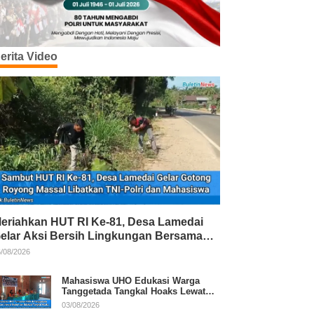
erita Video
eriahkan HUT RI Ke-81, Desa Lamedai
elar Aksi Bersih Lingkungan Bersama
NI-Polri
/08/2026
Mahasiswa UHO Edukasi Warga
Tanggetada Tangkal Hoaks Lewat
Program Literasi
03/08/2026