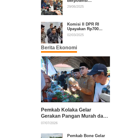
Berpotensi
Diperpanjang, Aria
29/06/2025
Bima Soroti Implikasi
Ketatanegaraan
Komisi II DPR RI
Upayakan Rp700
Miliar dari APBN
02/03/2025
untuk PSU di 24
Daerah Pasca
Berita Ekonomi
Putusan MK
Pemkab Kolaka Gelar
Gerakan Pangan Murah dan
Salurkan Pupuk Organik
07/07/2026
Pemkab Bone Gelar