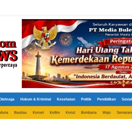
Olahraga
Hukum & Kriminal
Kesehatan
Politik
Pendidikan
Sosial
Muna
Baubau
Konsel
Koltim
Konut
Bombana
Wajo
Semaran