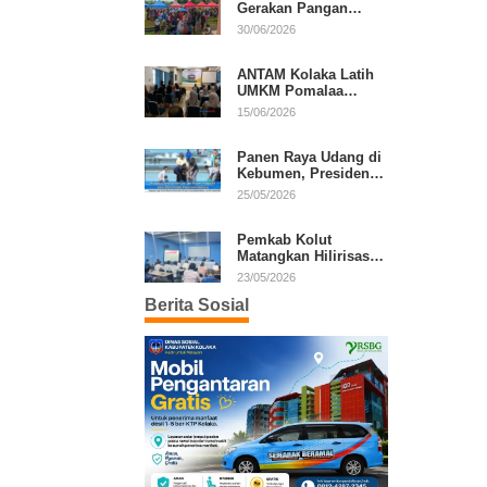
Gerakan Pangan
Murah, Warga Serbu
30/06/2026
Komoditas Harga
Terjangkau
ANTAM Kolaka Latih
UMKM Pomalaa
Kembangkan Produk
15/06/2026
Lokal Berdaya Saing
Panen Raya Udang di
Kebumen, Presiden
Prabowo Tekankan
25/05/2026
Ekonomi Produktif
Pemkab Kolut
Matangkan Hilirisasi
Kakao dan Kelapa,
23/05/2026
Investor Lirik Potensi
Berita Sosial
Daerah