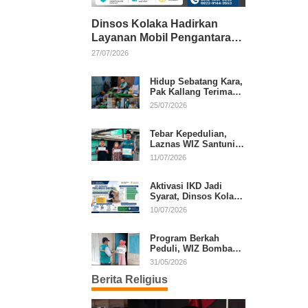
Dinsos Kolaka Hadirkan
Layanan Mobil Pengantaran
Gratis bagi Pasien Penerima
27/07/2026
Manfaat Desil 1–5
Hidup Sebatang Kara,
Pak Kallang Terima
Bantuan dari Laznas
25/07/2026
WIZ Kolaka
Tebar Kepedulian,
Laznas WIZ Santuni
Anak Yatim dan
11/07/2026
Dhuafa di Kecamatan
Latambaga
Aktivasi IKD Jadi
Syarat, Dinsos Kolaka
Sosialisasikan
10/07/2026
Pendaftaran Perlinsos
Digital
Program Berkah
Peduli, WIZ Bombana
Bantu Lansia dan
31/05/2026
Janda di Poea
Berita Religius