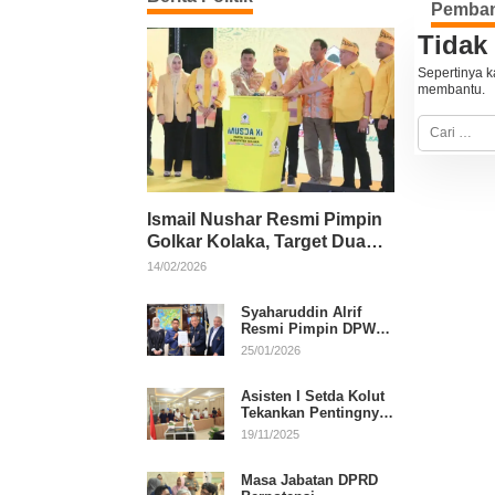
Pemban
Tidak
Sepertinya k
membantu.
C
a
r
i
u
n
Ismail Nushar Resmi Pimpin
t
u
Golkar Kolaka, Target Dua
k
Kursi per Dapil
14/02/2026
:
Syaharuddin Alrif
Resmi Pimpin DPW
NasDem Sulsel
25/01/2026
Asisten I Setda Kolut
Tekankan Pentingnya
Pendidikan Politik
19/11/2025
untuk Perkuat
Demokrasi
Masa Jabatan DPRD