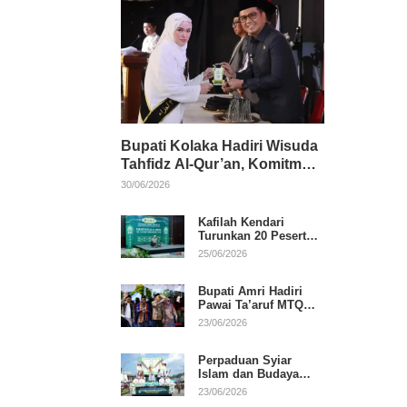
Bupati Kolaka Hadiri Wisuda
Tahfidz Al-Qur’an, Komitmen
Dukung Pendidikan
30/06/2026
Keagamaan
Kafilah Kendari
Turunkan 20 Peserta
pada Hari Pertama
25/06/2026
MTQ Sultra 2026 di
Konawe
Bupati Amri Hadiri
Pawai Ta’aruf MTQ
XXXI Sultra, Beri
23/06/2026
Dukungan untuk
Kafilah Kolaka
Perpaduan Syiar
Islam dan Budaya
Warnai Pawai Ta’aruf
23/06/2026
MTQ XXXI Sultra