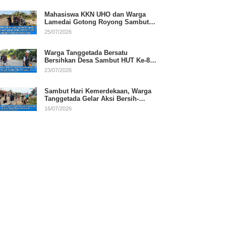
Mahasiswa KKN UHO dan Warga
Lamedai Gotong Royong Sambut
HUT Ke-81 RI
25/07/2026
Warga Tanggetada Bersatu
Bersihkan Desa Sambut HUT Ke-81
RI
23/07/2026
Sambut Hari Kemerdekaan, Warga
Tanggetada Gelar Aksi Bersih-
Bersih Desa
16/07/2026