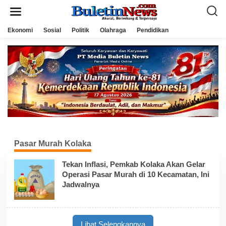
L
e
w
a
Ekonomi
Sosial
Politik
Olahraga
Pendidikan
t
i
k
e
k
o
n
t
e
n
Pasar Murah Kolaka
Tekan Inflasi, Pemkab Kolaka Akan Gelar
Operasi Pasar Murah di 10 Kecamatan, Ini
Jadwalnya
Lihat Selengkapnya