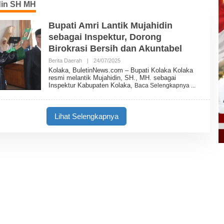
din SH MH
Bupati Amri Lantik Mujahidin
sebagai Inspektur, Dorong
Birokrasi Bersih dan Akuntabel
Berita Daerah
|
24/07/2025
O
L
Kolaka, BuletinNews.com – Bupati Kolaka Kolaka
E
resmi melantik Mujahidin, SH., MH. sebagai
H
Inspektur Kabupaten Kolaka,
Baca Selengkapnya
B
U
L
E
Lihat Selengkapnya
T
I
N
N
E
W
S