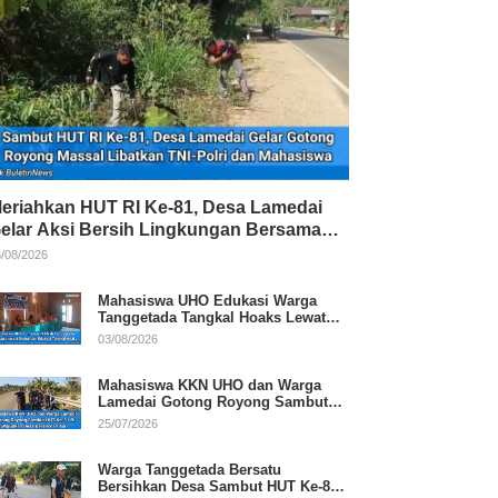
eriahkan HUT RI Ke-81, Desa Lamedai
elar Aksi Bersih Lingkungan Bersama
NI-Polri
/08/2026
Mahasiswa UHO Edukasi Warga
Tanggetada Tangkal Hoaks Lewat
Program Literasi
03/08/2026
Mahasiswa KKN UHO dan Warga
Lamedai Gotong Royong Sambut
HUT Ke-81 RI
25/07/2026
Warga Tanggetada Bersatu
Bersihkan Desa Sambut HUT Ke-81