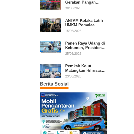
Gerakan Pangan
Murah, Warga Serbu
30/06/2026
Komoditas Harga
Terjangkau
ANTAM Kolaka Latih
UMKM Pomalaa
Kembangkan Produk
15/06/2026
Lokal Berdaya Saing
Panen Raya Udang di
Kebumen, Presiden
Prabowo Tekankan
25/05/2026
Ekonomi Produktif
Pemkab Kolut
Matangkan Hilirisasi
Kakao dan Kelapa,
23/05/2026
Investor Lirik Potensi
Berita Sosial
Daerah