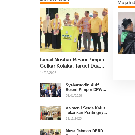
Mujahi
Ismail Nushar Resmi Pimpin
Golkar Kolaka, Target Dua
Kursi per Dapil
14/02/2026
Syaharuddin Alrif
Resmi Pimpin DPW
NasDem Sulsel
25/01/2026
Asisten I Setda Kolut
Tekankan Pentingnya
Pendidikan Politik
19/11/2025
untuk Perkuat
Demokrasi
Masa Jabatan DPRD