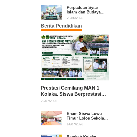
Kafilah Kolaka
Perpaduan Syiar
Islam dan Budaya
Warnai Pawai Ta’aruf
23/06/2026
MTQ XXXI Sultra
Berita Pendidikan
Prestasi Gemilang MAN 1
Kolaka, Siswa Berprestasi
dan Guru Berkarya Raih
22/07/2026
Apresiasi
Enam Siswa Luwu
Timur Lolos Sekolah
Rakyat, Bupati: Jaga
14/07/2026
Nama Baik Daerah
Pemkab Kolaka