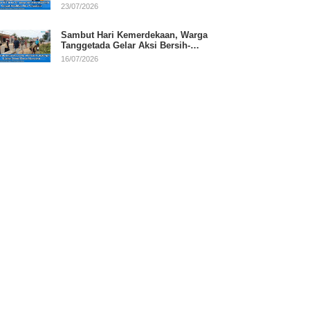
RI
23/07/2026
Sambut Hari Kemerdekaan, Warga
Tanggetada Gelar Aksi Bersih-
Bersih Desa
16/07/2026