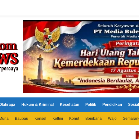
Olahraga
Hukum & Kriminal
Kesehatan
Politik
Pendidikan
Sosial
Muna
Baubau
Konsel
Koltim
Konut
Bombana
Wajo
Semaran