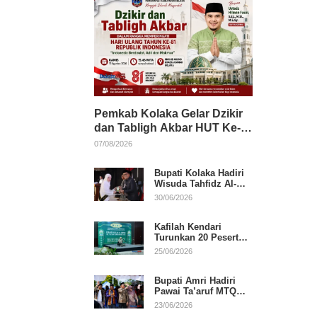
Pemkab Kolaka Gelar Dzikir
dan Tabligh Akbar HUT Ke-
81 RI, Hadirkan Dai Nasional
07/08/2026
Bupati Kolaka Hadiri
Wisuda Tahfidz Al-
Qur’an, Komitmen
30/06/2026
Dukung Pendidikan
Keagamaan
Kafilah Kendari
Turunkan 20 Peserta
pada Hari Pertama
25/06/2026
MTQ Sultra 2026 di
Konawe
Bupati Amri Hadiri
Pawai Ta’aruf MTQ
XXXI Sultra, Beri
23/06/2026
Dukungan untuk