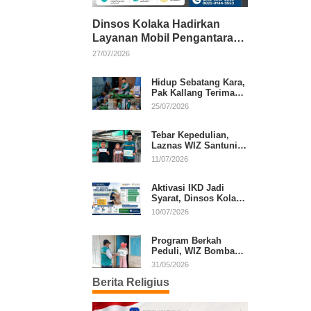
Dinsos Kolaka Hadirkan
Layanan Mobil Pengantaran
Gratis bagi Pasien Penerima
27/07/2026
Manfaat Desil 1–5
Hidup Sebatang Kara,
Pak Kallang Terima
Bantuan dari Laznas
25/07/2026
WIZ Kolaka
Tebar Kepedulian,
Laznas WIZ Santuni
Anak Yatim dan
11/07/2026
Dhuafa di Kecamatan
Latambaga
Aktivasi IKD Jadi
Syarat, Dinsos Kolaka
Sosialisasikan
10/07/2026
Pendaftaran Perlinsos
Digital
Program Berkah
Peduli, WIZ Bombana
Bantu Lansia dan
31/05/2026
Janda di Poea
Berita Religius