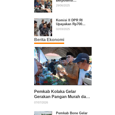
Berpotensi
Diperpanjang, Aria
29/06/2025
Bima Soroti Implikasi
Ketatanegaraan
Komisi II DPR RI
Upayakan Rp700
Miliar dari APBN
02/03/2025
untuk PSU di 24
Daerah Pasca
Berita Ekonomi
Putusan MK
Pemkab Kolaka Gelar
Gerakan Pangan Murah dan
Salurkan Pupuk Organik
07/07/2026
Pemkab Bone Gelar