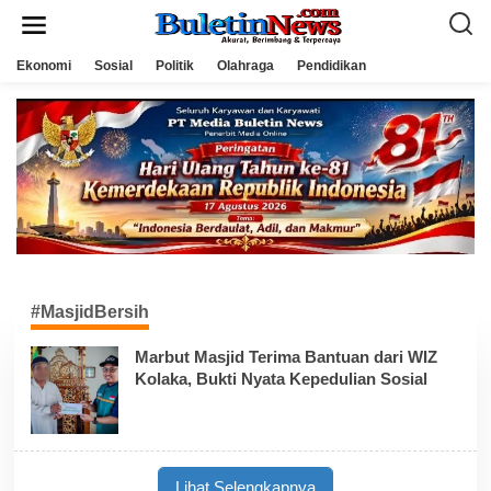
L
e
w
a
Ekonomi
Sosial
Politik
Olahraga
Pendidikan
t
i
k
e
k
o
n
t
e
n
#MasjidBersih
Marbut Masjid Terima Bantuan dari WIZ
Kolaka, Bukti Nyata Kepedulian Sosial
Lihat Selengkapnya