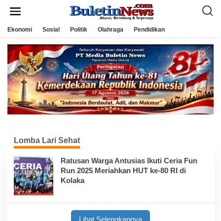
L
e
w
a
Ekonomi
Sosial
Politik
Olahraga
Pendidikan
t
i
k
e
k
o
n
t
e
n
Lomba Lari Sehat
Ratusan Warga Antusias Ikuti Ceria Fun
Run 2025 Meriahkan HUT ke-80 RI di
Kolaka
Lihat Selengkapnya