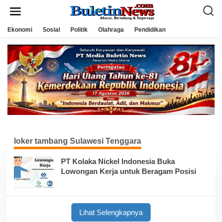
L
e
w
a
Ekonomi
Sosial
Politik
Olahraga
Pendidikan
t
i
k
e
k
o
n
t
e
n
loker tambang Sulawesi Tenggara
PT Kolaka Nickel Indonesia Buka
Lowongan Kerja untuk Beragam Posisi
Lihat Selengkapnya