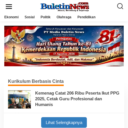
L
e
w
a
Ekonomi
Sosial
Politik
Olahraga
Pendidikan
t
i
k
e
k
o
n
t
e
n
Kurikulum Berbasis Cinta
Kemenag Catat 206 Ribu Peserta Ikut PPG
2025, Cetak Guru Profesional dan
Humanis
Lihat Selengkapnya