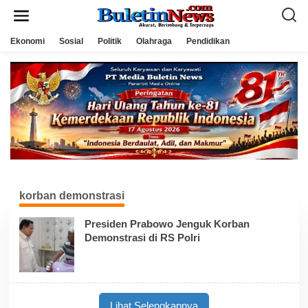
L
e
w
a
Ekonomi
Sosial
Politik
Olahraga
Pendidikan
t
i
k
e
k
o
n
t
e
n
korban demonstrasi
Presiden Prabowo Jenguk Korban
Demonstrasi di RS Polri
Lihat Selengkapnya