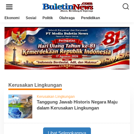
L
e
w
a
Ekonomi
Sosial
Politik
Olahraga
Pendidikan
t
i
k
e
k
o
n
t
e
n
Kerusakan Lingkungan
Kerusakan Lingkungan
Tanggung Jawab Historis Negara Maju
dalam Kerusakan Lingkungan
Lihat Selengkapnya