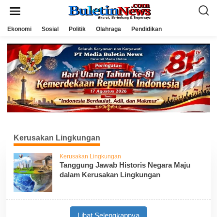
L
e
w
a
Ekonomi
Sosial
Politik
Olahraga
Pendidikan
t
i
k
e
k
o
n
t
e
n
Kerusakan Lingkungan
Kerusakan Lingkungan
Tanggung Jawab Historis Negara Maju
dalam Kerusakan Lingkungan
Lihat Selengkapnya