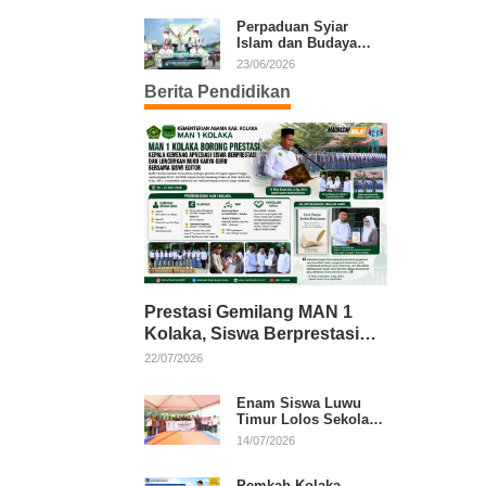
Kafilah Kolaka
Perpaduan Syiar
Islam dan Budaya
Warnai Pawai Ta’aruf
23/06/2026
MTQ XXXI Sultra
Berita Pendidikan
Prestasi Gemilang MAN 1
Kolaka, Siswa Berprestasi
dan Guru Berkarya Raih
22/07/2026
Apresiasi
Enam Siswa Luwu
Timur Lolos Sekolah
Rakyat, Bupati: Jaga
14/07/2026
Nama Baik Daerah
Pemkab Kolaka