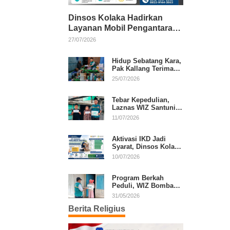
Dinsos Kolaka Hadirkan
Layanan Mobil Pengantaran
Gratis bagi Pasien Penerima
27/07/2026
Manfaat Desil 1–5
Hidup Sebatang Kara,
Pak Kallang Terima
Bantuan dari Laznas
25/07/2026
WIZ Kolaka
Tebar Kepedulian,
Laznas WIZ Santuni
Anak Yatim dan
11/07/2026
Dhuafa di Kecamatan
Latambaga
Aktivasi IKD Jadi
Syarat, Dinsos Kolaka
Sosialisasikan
10/07/2026
Pendaftaran Perlinsos
Digital
Program Berkah
Peduli, WIZ Bombana
Bantu Lansia dan
31/05/2026
Janda di Poea
Berita Religius