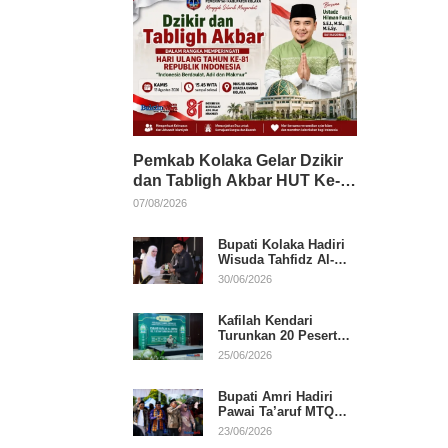
Pemkab Kolaka Gelar Dzikir
dan Tabligh Akbar HUT Ke-
81 RI, Hadirkan Dai Nasional
07/08/2026
Bupati Kolaka Hadiri
Wisuda Tahfidz Al-
Qur’an, Komitmen
30/06/2026
Dukung Pendidikan
Keagamaan
Kafilah Kendari
Turunkan 20 Peserta
pada Hari Pertama
25/06/2026
MTQ Sultra 2026 di
Konawe
Bupati Amri Hadiri
Pawai Ta’aruf MTQ
XXXI Sultra, Beri
23/06/2026
Dukungan untuk