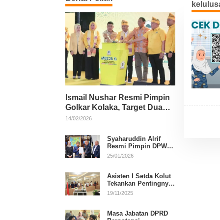
kelulu
Ismail Nushar Resmi Pimpin
Golkar Kolaka, Target Dua
Kursi per Dapil
14/02/2026
Syaharuddin Alrif
Resmi Pimpin DPW
NasDem Sulsel
25/01/2026
Asisten I Setda Kolut
Tekankan Pentingnya
Pendidikan Politik
19/11/2025
untuk Perkuat
Demokrasi
Masa Jabatan DPRD