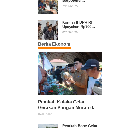
Berpotensi
Diperpanjang, Aria
29/06/2025
Bima Soroti Implikasi
Ketatanegaraan
Komisi II DPR RI
Upayakan Rp700
Miliar dari APBN
02/03/2025
untuk PSU di 24
Daerah Pasca
Berita Ekonomi
Putusan MK
Pemkab Kolaka Gelar
Gerakan Pangan Murah dan
Salurkan Pupuk Organik
07/07/2026
Pemkab Bone Gelar