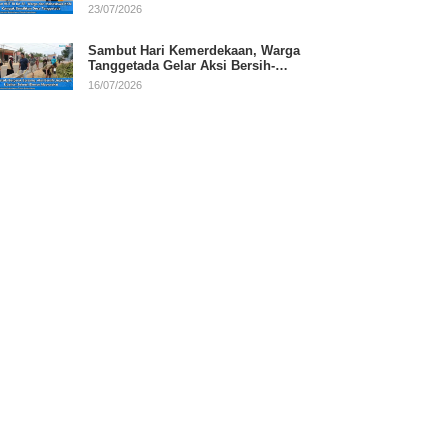
RI
23/07/2026
Sambut Hari Kemerdekaan, Warga
Tanggetada Gelar Aksi Bersih-
Bersih Desa
16/07/2026