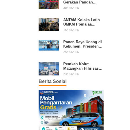
Gerakan Pangan
Murah, Warga Serbu
30/06/2026
Komoditas Harga
Terjangkau
ANTAM Kolaka Latih
UMKM Pomalaa
Kembangkan Produk
15/06/2026
Lokal Berdaya Saing
Panen Raya Udang di
Kebumen, Presiden
Prabowo Tekankan
25/05/2026
Ekonomi Produktif
Pemkab Kolut
Matangkan Hilirisasi
Kakao dan Kelapa,
23/05/2026
Investor Lirik Potensi
Berita Sosial
Daerah