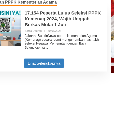
san PPPK Kementerian Agama
17.154 Peserta Lulus Seleksi PPPK
Kemenag 2024, Wajib Unggah
Berkas Mulai 1 Juli
Berita Daerah
|
30/06/2025
O
L
Jakarta, BuletinNews.com – Kementerian Agama
E
(Kemenag) secara resmi mengumumkan hasil akhir
H
seleksi Pegawai Pemerintah dengan
Baca
B
Selengkapnya
U
L
E
T
Lihat Selengkapnya
I
N
N
E
W
S