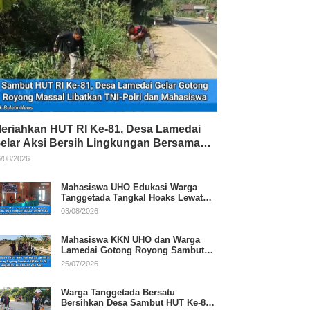
eriahkan HUT RI Ke-81, Desa Lamedai
elar Aksi Bersih Lingkungan Bersama
NI-Polri
/08/2026
Mahasiswa UHO Edukasi Warga
Tanggetada Tangkal Hoaks Lewat
Program Literasi
03/08/2026
Mahasiswa KKN UHO dan Warga
Lamedai Gotong Royong Sambut
HUT Ke-81 RI
25/07/2026
Warga Tanggetada Bersatu
Bersihkan Desa Sambut HUT Ke-81