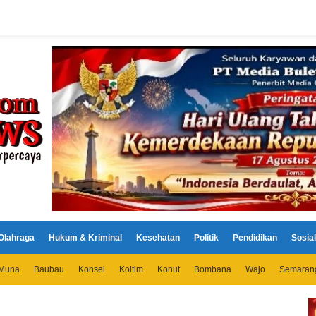
Olahraga
Hukum & Kriminal
Kesehatan
Politik
Pendidikan
Sosial
Muna
Baubau
Konsel
Koltim
Konut
Bombana
Wajo
Semaran