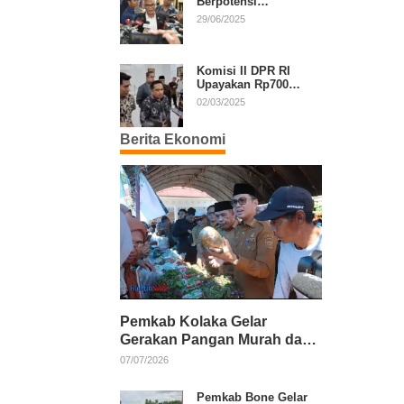
Berpotensi
Diperpanjang, Aria
29/06/2025
Bima Soroti Implikasi
Ketatanegaraan
Komisi II DPR RI
Upayakan Rp700
Miliar dari APBN
02/03/2025
untuk PSU di 24
Daerah Pasca
Berita Ekonomi
Putusan MK
Pemkab Kolaka Gelar
Gerakan Pangan Murah dan
Salurkan Pupuk Organik
07/07/2026
Pemkab Bone Gelar