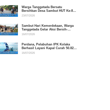
Warga Tanggetada Bersatu
Bersihkan Desa Sambut HUT Ke-81
RI
23/07/2026
Sambut Hari Kemerdekaan, Warga
Tanggetada Gelar Aksi Bersih-
Bersih Desa
16/07/2026
Perdana, Pelabuhan IPK Kolaka
Berhasil Layani Kapal Curah 50.820
Ton
16/07/2026