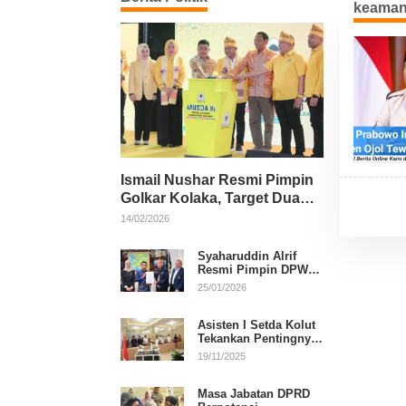
keaman
Ismail Nushar Resmi Pimpin
Golkar Kolaka, Target Dua
Kursi per Dapil
14/02/2026
Syaharuddin Alrif
Resmi Pimpin DPW
NasDem Sulsel
25/01/2026
Asisten I Setda Kolut
Tekankan Pentingnya
Pendidikan Politik
19/11/2025
untuk Perkuat
Demokrasi
Masa Jabatan DPRD