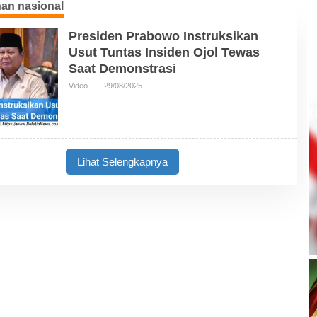
an nasional
Presiden Prabowo Instruksikan
Usut Tuntas Insiden Ojol Tewas
Saat Demonstrasi
Video
|
29/08/2025
O
L
E
H
B
U
L
E
Lihat Selengkapnya
T
I
N
N
E
W
S