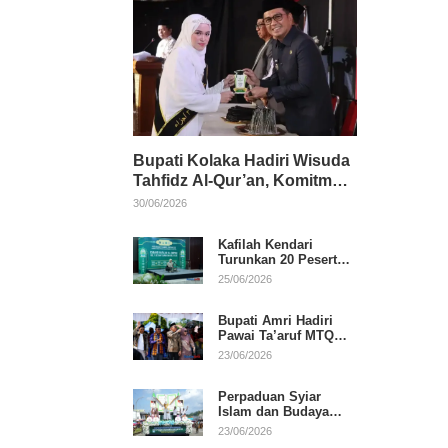
Bupati Kolaka Hadiri Wisuda
Tahfidz Al-Qur’an, Komitmen
Dukung Pendidikan
30/06/2026
Keagamaan
Kafilah Kendari
Turunkan 20 Peserta
pada Hari Pertama
25/06/2026
MTQ Sultra 2026 di
Konawe
Bupati Amri Hadiri
Pawai Ta’aruf MTQ
XXXI Sultra, Beri
23/06/2026
Dukungan untuk
Kafilah Kolaka
Perpaduan Syiar
Islam dan Budaya
Warnai Pawai Ta’aruf
23/06/2026
MTQ XXXI Sultra