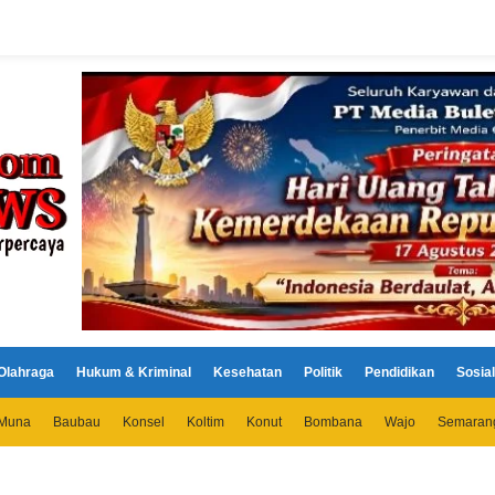
Olahraga
Hukum & Kriminal
Kesehatan
Politik
Pendidikan
Sosial
Muna
Baubau
Konsel
Koltim
Konut
Bombana
Wajo
Semaran