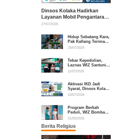
Dinsos Kolaka Hadirkan
Layanan Mobil Pengantaran
Gratis bagi Pasien Penerima
27/07/2026
Manfaat Desil 1–5
Hidup Sebatang Kara,
Pak Kallang Terima
Bantuan dari Laznas
25/07/2026
WIZ Kolaka
Tebar Kepedulian,
Laznas WIZ Santuni
Anak Yatim dan
11/07/2026
Dhuafa di Kecamatan
Latambaga
Aktivasi IKD Jadi
Syarat, Dinsos Kolaka
Sosialisasikan
10/07/2026
Pendaftaran Perlinsos
Digital
Program Berkah
Peduli, WIZ Bombana
Bantu Lansia dan
31/05/2026
Janda di Poea
Berita Religius