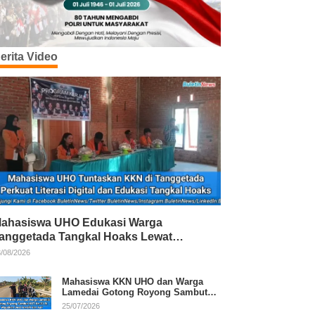
erita Video
ahasiswa UHO Edukasi Warga
anggetada Tangkal Hoaks Lewat
rogram Literasi
/08/2026
Mahasiswa KKN UHO dan Warga
Lamedai Gotong Royong Sambut
HUT Ke-81 RI
25/07/2026