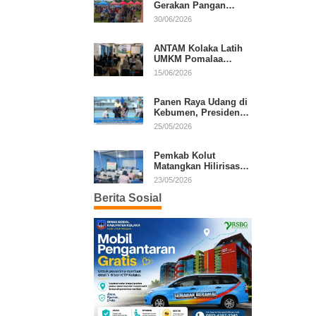
Gerakan Pangan
Murah, Warga Serbu
30/06/2026
Komoditas Harga
Terjangkau
ANTAM Kolaka Latih
UMKM Pomalaa
Kembangkan Produk
15/06/2026
Lokal Berdaya Saing
Panen Raya Udang di
Kebumen, Presiden
Prabowo Tekankan
25/05/2026
Ekonomi Produktif
Pemkab Kolut
Matangkan Hilirisasi
Kakao dan Kelapa,
23/05/2026
Investor Lirik Potensi
Berita Sosial
Daerah