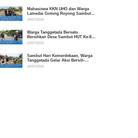
Mahasiswa KKN UHO dan Warga
Lamedai Gotong Royong Sambut
HUT Ke-81 RI
25/07/2026
Warga Tanggetada Bersatu
Bersihkan Desa Sambut HUT Ke-81
RI
23/07/2026
Sambut Hari Kemerdekaan, Warga
Tanggetada Gelar Aksi Bersih-
Bersih Desa
16/07/2026