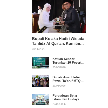
Bupati Kolaka Hadiri Wisuda
Tahfidz Al-Qur’an, Komitmen
Dukung Pendidikan
30/06/2026
Keagamaan
Kafilah Kendari
Turunkan 20 Peserta
pada Hari Pertama
25/06/2026
MTQ Sultra 2026 di
Konawe
Bupati Amri Hadiri
Pawai Ta’aruf MTQ
XXXI Sultra, Beri
23/06/2026
Dukungan untuk
Kafilah Kolaka
Perpaduan Syiar
Islam dan Budaya
Warnai Pawai Ta’aruf
23/06/2026
MTQ XXXI Sultra