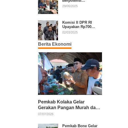
Berpotensi
Diperpanjang, Aria
29/06/2025
Bima Soroti Implikasi
Ketatanegaraan
Komisi II DPR RI
Upayakan Rp700
Miliar dari APBN
02/03/2025
untuk PSU di 24
Daerah Pasca
Berita Ekonomi
Putusan MK
Pemkab Kolaka Gelar
Gerakan Pangan Murah dan
Salurkan Pupuk Organik
07/07/2026
Pemkab Bone Gelar