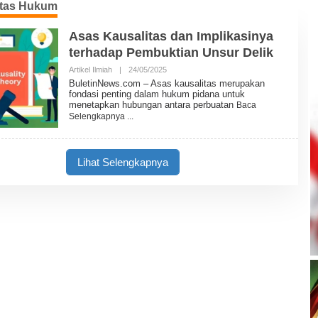
itas Hukum
Asas Kausalitas dan Implikasinya
terhadap Pembuktian Unsur Delik
Artikel Ilmiah
|
24/05/2025
O
L
BuletinNews.com – Asas kausalitas merupakan
E
fondasi penting dalam hukum pidana untuk
H
menetapkan hubungan antara perbuatan
Baca
B
Selengkapnya
U
L
E
T
I
Lihat Selengkapnya
N
N
E
W
S