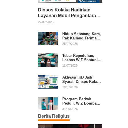
Dinsos Kolaka Hadirkan
Layanan Mobil Pengantaran
Gratis bagi Pasien Penerima
27/07/2026
Manfaat Desil 1–5
Hidup Sebatang Kara,
Pak Kallang Terima
Bantuan dari Laznas
25/07/2026
WIZ Kolaka
Tebar Kepedulian,
Laznas WIZ Santuni
Anak Yatim dan
11/07/2026
Dhuafa di Kecamatan
Latambaga
Aktivasi IKD Jadi
Syarat, Dinsos Kolaka
Sosialisasikan
10/07/2026
Pendaftaran Perlinsos
Digital
Program Berkah
Peduli, WIZ Bombana
Bantu Lansia dan
31/05/2026
Janda di Poea
Berita Religius