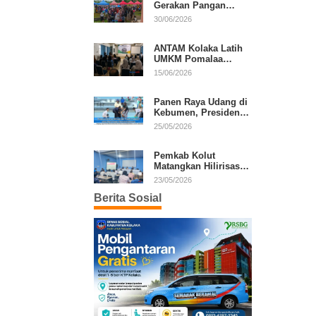
Gerakan Pangan
Murah, Warga Serbu
30/06/2026
Komoditas Harga
Terjangkau
ANTAM Kolaka Latih
UMKM Pomalaa
Kembangkan Produk
15/06/2026
Lokal Berdaya Saing
Panen Raya Udang di
Kebumen, Presiden
Prabowo Tekankan
25/05/2026
Ekonomi Produktif
Pemkab Kolut
Matangkan Hilirisasi
Kakao dan Kelapa,
23/05/2026
Investor Lirik Potensi
Berita Sosial
Daerah