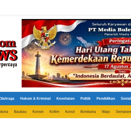
Olahraga
Hukum & Kriminal
Kesehatan
Politik
Pendidikan
Sosial
Muna
Baubau
Konsel
Koltim
Konut
Bombana
Wajo
Semaran