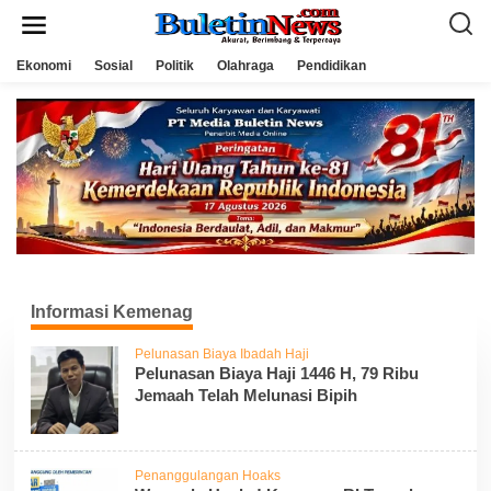
L
e
w
a
Ekonomi
Sosial
Politik
Olahraga
Pendidikan
t
i
k
e
k
o
n
t
e
n
Informasi Kemenag
Pelunasan Biaya Ibadah Haji
Pelunasan Biaya Haji 1446 H, 79 Ribu
Jemaah Telah Melunasi Bipih
Penanggulangan Hoaks