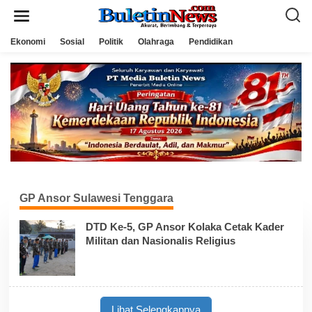
L
e
w
a
Ekonomi
Sosial
Politik
Olahraga
Pendidikan
t
i
k
e
k
o
n
t
e
n
GP Ansor Sulawesi Tenggara
DTD Ke-5, GP Ansor Kolaka Cetak Kader
Militan dan Nasionalis Religius
Lihat Selengkapnya