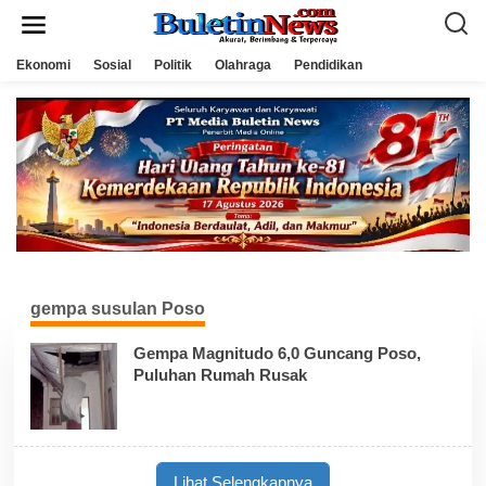
L
e
w
a
Ekonomi
Sosial
Politik
Olahraga
Pendidikan
t
i
k
e
k
o
n
t
e
n
gempa susulan Poso
Gempa Magnitudo 6,0 Guncang Poso,
Puluhan Rumah Rusak
Lihat Selengkapnya