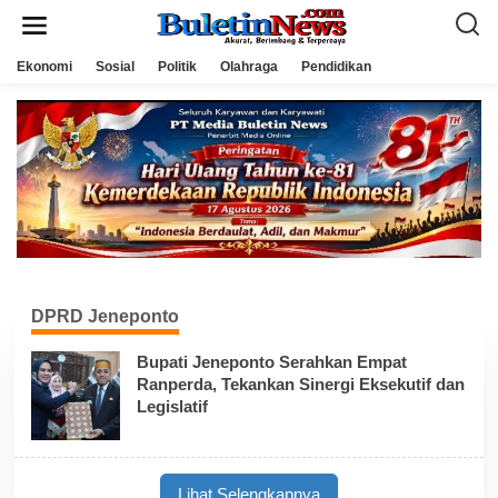
L
e
w
a
Ekonomi
Sosial
Politik
Olahraga
Pendidikan
t
i
k
e
k
o
n
t
e
n
DPRD Jeneponto
Bupati Jeneponto Serahkan Empat
Ranperda, Tekankan Sinergi Eksekutif dan
Legislatif
Lihat Selengkapnya