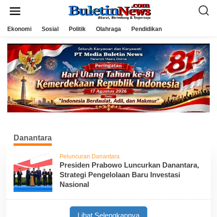
L
e
w
a
Ekonomi
Sosial
Politik
Olahraga
Pendidikan
t
i
k
e
k
o
n
t
e
n
Danantara
Peluncuran Danantara
Presiden Prabowo Luncurkan Danantara,
Strategi Pengelolaan Baru Investasi
Nasional
Lihat Selengkapnya