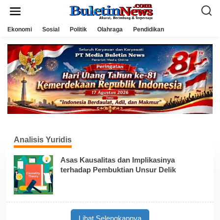
L
e
w
a
Ekonomi
Sosial
Politik
Olahraga
Pendidikan
t
i
k
e
k
o
n
t
e
n
Analisis Yuridis
Asas Kausalitas dan Implikasinya
terhadap Pembuktian Unsur Delik
Lihat Selengkapnya