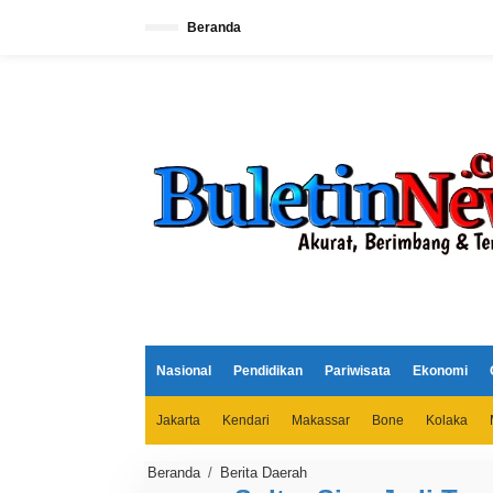
L
e
Beranda
w
a
t
i
k
e
k
o
n
t
e
n
Nasional
Pendidikan
Pariwisata
Ekonomi
Jakarta
Kendari
Makassar
Bone
Kolaka
Beranda
/
Berita Daerah
S
u