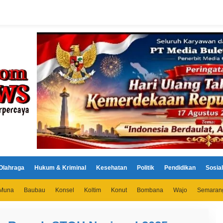
Olahraga
Hukum & Kriminal
Kesehatan
Politik
Pendidikan
Sosial
Muna
Baubau
Konsel
Koltim
Konut
Bombana
Wajo
Semaran