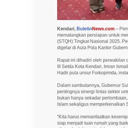
n
a
l
2
0
2
Kendari,
Buletin
News.com
– Peme
5
mematangkan persiapan untuk menj
(STQH) Tingkat Nasional 2025. Per
digelar di Aula Pola Kantor Gubernu
Rapat ini dihadiri oleh perwakilan 
III Setda Kota Kendari, Imran Ism
Hadir pula unsur Forkopimda, insta
Dalam sambutannya, Gubernur Su
pentingnya sinergi lintas sektor 
bukan hanya sekadar perlombaan,
Islam sekaligus memperkenalkan Su
“Kita harus memanfaatkan kesemp
siap menjadi tuan rumah yang baik