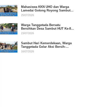
Mahasiswa KKN UHO dan Warga
Lamedai Gotong Royong Sambut
HUT Ke-81 RI
25/07/2026
Warga Tanggetada Bersatu
Bersihkan Desa Sambut HUT Ke-81
RI
23/07/2026
Sambut Hari Kemerdekaan, Warga
Tanggetada Gelar Aksi Bersih-
Bersih Desa
16/07/2026