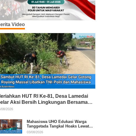
erita Video
eriahkan HUT RI Ke-81, Desa Lamedai
elar Aksi Bersih Lingkungan Bersama
NI-Polri
/08/2026
Mahasiswa UHO Edukasi Warga
Tanggetada Tangkal Hoaks Lewat
Program Literasi
03/08/2026