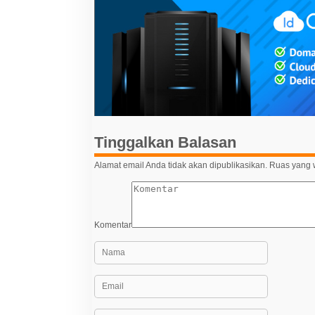
g
a
s
i
p
o
s
Tinggalkan Balasan
Alamat email Anda tidak akan dipublikasikan.
Ruas yang w
Komentar