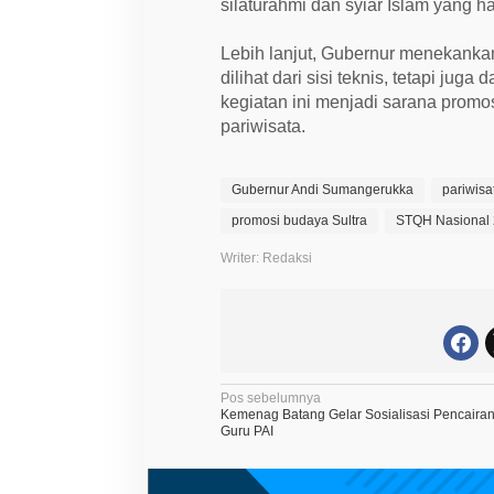
silaturahmi dan syiar Islam yang 
Lebih lanjut, Gubernur menekank
dilihat dari sisi teknis, tetapi ju
kegiatan ini menjadi sarana promos
pariwisata.
Gubernur Andi Sumangerukka
pariwis
promosi budaya Sultra
STQH Nasional
Writer: Redaksi
N
Pos sebelumnya
Kemenag Batang Gelar Sosialisasi Pencaira
a
Guru PAI
v
i