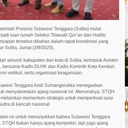
rintah Provinsi Sulawesi Tenggara (Sultra) mulai
adi tuan rumah Seleksi Tilawatil Qur’an dan Hadits
siapan tersebut dibahas dalam rapat koordinasi yang
r Sultra, Jumat (3/9/2025).
dari seluruh kabupaten dan kota di Sultra, termasuk Asisten
ail, bersama Kadis DLHK dan Kadis Kominfo Kota Kendari.
nsi vertikal, serta organisasi keagamaan.
lawesi Tenggara Andi Sumangerukka menegaskan
untuk menyukseskan ajang nasional ini. Menurutnya, STQH
 melainkan momentum strategis untuk memperkuat syiar
ltra di kancah nasional.
atan ini untuk menunjukkan bahwa Sulawesi Tenggara
. STQH bukan hanya ajang kompetisi, tapi juga ajang