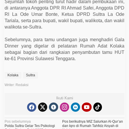
Sejumlah tokoh penting turut hadir dalam pembukaan ini,
di antaranya Anggota DPR RI Ahmad Safei, Anggota DPD
RI La Ode Umar Bonte, Ketua DPRD Sultra La Ode
Tariala, serta para bupati, wakil bupati, walikota, dan wakil
walikota se-Sultra.
Sebelumnya, para tamu undangan juga menghadiri Gala
Dinner yang digelar di pelataran Rumah Adat Kolaka
sebagai bagian dari rangkaian penyambutan tamu HUT
ke-61 Provinsi Sulawesi Tenggara.
Kolaka
Sultra
Writer: Redaksi
Ikuti Kami
N
Pos sebelumnya
Pos berikutnya
WIZ Salurkan Al-Qur’an
Polda Sultra Gelar Tes Psikologi
dan Iqro di Rumah Tahfidz Aisyah di