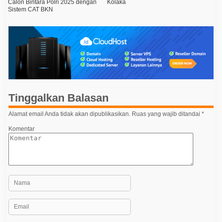
a
Calon Bintara Polri 2025 dengan
Kolaka
Sistem CAT BKN
v
i
g
a
s
i
p
Tinggalkan Balasan
o
Alamat email Anda tidak akan dipublikasikan.
Ruas yang wajib ditandai
*
s
Komentar