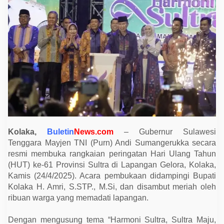
H
U
T
k
e
-
6
1
,
R
i
b
u
a
n
W
a
r
Kolaka,
Buletin
News.com
– Gubernur Sulawesi
g
Tenggara Mayjen TNI (Purn) Andi Sumangerukka secara
a
P
resmi membuka rangkaian peringatan Hari Ulang Tahun
a
(HUT) ke-61 Provinsi Sultra di Lapangan Gelora, Kolaka,
d
a
Kamis (24/4/2025). Acara pembukaan didampingi Bupati
t
Kolaka H. Amri, S.STP., M.Si, dan disambut meriah oleh
i
L
ribuan warga yang memadati lapangan.
a
p
Dengan mengusung tema “Harmoni Sultra, Sultra Maju,
a