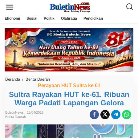
L
e
w
a
Ekonomi
Sosial
Politik
Olahraga
Pendidikan
t
i
k
e
k
o
n
t
e
n
Beranda
/
Berita Daerah
S
u
Perayaan HUT Sultra ke 61
l
Sultra Rayakan HUT ke-61, Ribuan
t
r
Warga Padati Lapangan Gelora
a
R
a
BuletinNews
25/04/2025
y
Berita Daerah
a
k
a
n