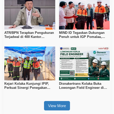
ATR/BPN Terapkan Pengukuran
MIND ID Tegaskan Dukungan
Terjadwal di 400 Kantor
Penuh untuk IGP Pomalaa,
Pertanahan, Waktu Tunggu
Perkuat Sinergi Kawal PSN
Maksimal Tujuh Hari
Hilirisasi Nikel
Kejari Kolaka Kunjungi IPIP,
Disnakertrans Kolaka Buka
Perkuat Sinergi Penegakan
Lowongan Field Engineer di
Hukum dan Investasi
Proyek PT Vale Pomalaa, Simak
Syaratnya
View More