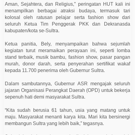
n
Aman, Sejahtera, dan Religius,” peringatan HUT kali ini
g
menampilkan berbagai atraksi budaya, termasuk tari
a
n
kolosal oleh ratusan pelajar serta fashion show dari
G
seluruh Ketua Tim Penggerak PKK dan Dekranasda
e
l
kabupaten/kota se-Sultra.
o
r
a
Ketua panitia, Bely, menyampaikan bahwa sejumlah
kegiatan turut meramaikan perayaan ini, seperti lomba
stand terbaik, musik bambu, fashion show, pasar pangan
murah, donor darah, serta penyerahan sertifikat wakaf
kepada 11.700 penerima oleh Gubernur Sultra.
Dalam sambutannya, Gubernur ASR mengajak seluruh
jajaran Organisasi Perangkat Daerah (OPD) untuk bekerja
sepenuh hati demi masyarakat Sultra.
“Kita sudah berusia 61 tahun, usia yang matang untuk
maju. Masyarakat menanti karya kita. Mari kita bersinergi
membangun Sultra yang lebih baik,” tegasnya.