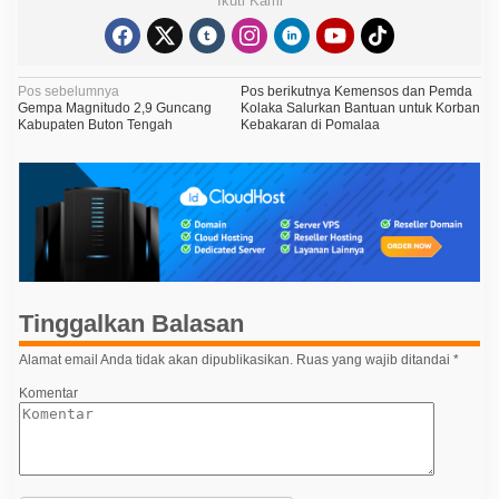
Ikuti Kami
N
Pos sebelumnya
Pos berikutnya
Kemensos dan Pemda
Gempa Magnitudo 2,9 Guncang
Kolaka Salurkan Bantuan untuk Korban
a
Kabupaten Buton Tengah
Kebakaran di Pomalaa
v
i
g
a
s
i
Tinggalkan Balasan
p
o
Alamat email Anda tidak akan dipublikasikan.
Ruas yang wajib ditandai
*
s
Komentar