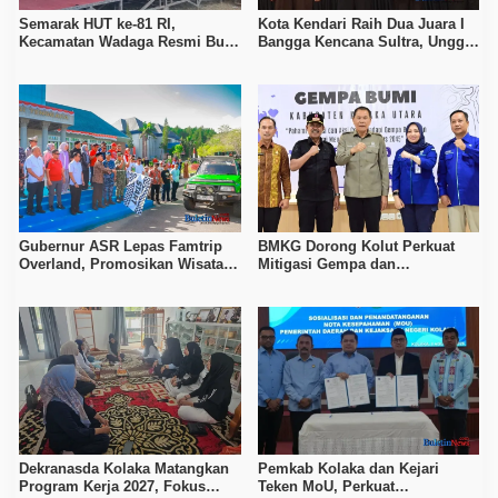
Semarak HUT ke-81 RI,
Kota Kendari Raih Dua Juara I
Kecamatan Wadaga Resmi Buka
Bangga Kencana Sultra, Unggul
Porseni Setelah Vakum Tujuh
pada Pelayanan MOW dan Data
Tahun
Keluarga
Gubernur ASR Lepas Famtrip
BMKG Dorong Kolut Perkuat
Overland, Promosikan Wisata
Mitigasi Gempa dan
Bombana, Kolaka, dan Koltim
Kesiapsiagaan Masyarakat
Dekranasda Kolaka Matangkan
Pemkab Kolaka dan Kejari
Program Kerja 2027, Fokus
Teken MoU, Perkuat