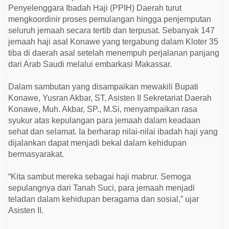
a
Penyelenggara Ibadah Haji (PPIH) Daerah turut
w
e
mengkoordinir proses pemulangan hingga penjemputan
d
seluruh jemaah secara tertib dan terpusat. Sebanyak 147
i
jemaah haji asal Konawe yang tergabung dalam Kloter 35
M
a
tiba di daerah asal setelah menempuh perjalanan panjang
s
dari Arab Saudi melalui embarkasi Makassar.
j
i
d
Dalam sambutan yang disampaikan mewakili Bupati
A
g
Konawe, Yusran Akbar, ST, Asisten II Sekretariat Daerah
u
Konawe, Muh. Akbar, SP., M.Si, menyampaikan rasa
n
g
syukur atas kepulangan para jemaah dalam keadaan
sehat dan selamat. Ia berharap nilai-nilai ibadah haji yang
dijalankan dapat menjadi bekal dalam kehidupan
bermasyarakat.
“Kita sambut mereka sebagai haji mabrur. Semoga
sepulangnya dari Tanah Suci, para jemaah menjadi
teladan dalam kehidupan beragama dan sosial,” ujar
Asisten II.