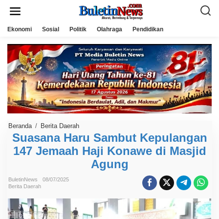
L
e
w
a
Ekonomi
Sosial
Politik
Olahraga
Pendidikan
t
i
k
e
k
o
n
t
e
n
Beranda
/
Berita Daerah
S
u
Suasana Haru Sambut Kepulangan
a
147 Jemaah Haji Konawe di Masjid
s
a
Agung
n
a
H
BuletinNews
08/07/2025
a
Berita Daerah
r
u
S
a