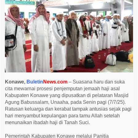
m
b
u
t
K
e
p
u
l
a
n
g
a
n
1
4
7
J
Konawe,
Buletin
News.com
– Suasana haru dan suka
e
cita mewarnai prosesi penjemputan jemaah haji asal
m
a
Kabupaten Konawe yang dipusatkan di pelataran Masjid
a
Agung Babussalam, Unaaha, pada Senin pagi (7/7/25).
h
H
Ratusan keluarga dan kerabat tampak antusias sejak pagi
a
hari menyambut kepulangan para tamu Allah setelah
j
i
menunaikan ibadah haji di Tanah Suci.
K
o
n
Pemerintah Kabupaten Konawe melalui Panitia