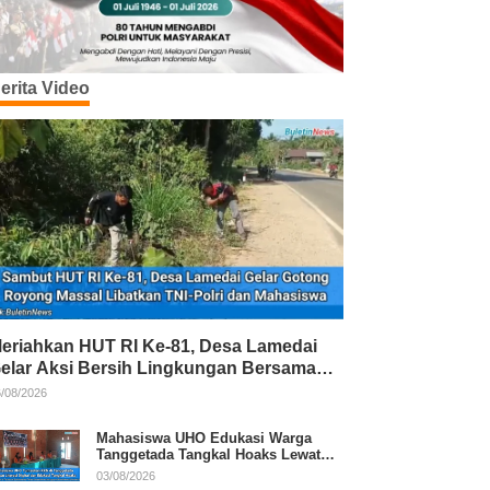
erita Video
eriahkan HUT RI Ke-81, Desa Lamedai
elar Aksi Bersih Lingkungan Bersama
NI-Polri
/08/2026
Mahasiswa UHO Edukasi Warga
Tanggetada Tangkal Hoaks Lewat
Program Literasi
03/08/2026