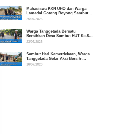
Mahasiswa KKN UHO dan Warga
Lamedai Gotong Royong Sambut
HUT Ke-81 RI
25/07/2026
Warga Tanggetada Bersatu
Bersihkan Desa Sambut HUT Ke-81
RI
23/07/2026
Sambut Hari Kemerdekaan, Warga
Tanggetada Gelar Aksi Bersih-
Bersih Desa
16/07/2026