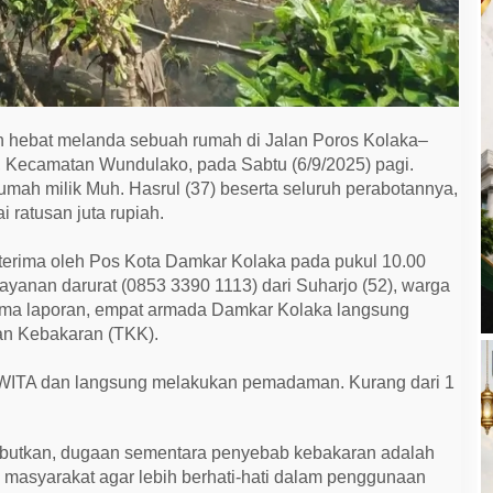
 hebat melanda sebuah rumah di Jalan Poros Kolaka–
 Kecamatan Wundulako, pada Sabtu (6/9/2025) pagi.
mah milik Muh. Hasrul (37) beserta seluruh perabotannya,
 ratusan juta rupiah.
iterima oleh Pos Kota Damkar Kolaka pada pukul 10.00
yanan darurat (0853 3390 1113) dari Suharjo (52), warga
rima laporan, empat armada Damkar Kolaka langsung
an Kebakaran (TKK).
12 WITA dan langsung melakukan pemadaman. Kurang dari 1
butkan, dugaan sementara penyebab kebakaran adalah
au masyarakat agar lebih berhati-hati dalam penggunaan