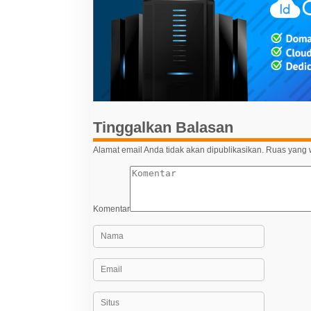
g
a
s
i
p
o
s
Tinggalkan Balasan
Alamat email Anda tidak akan dipublikasikan.
Ruas yang w
Komentar