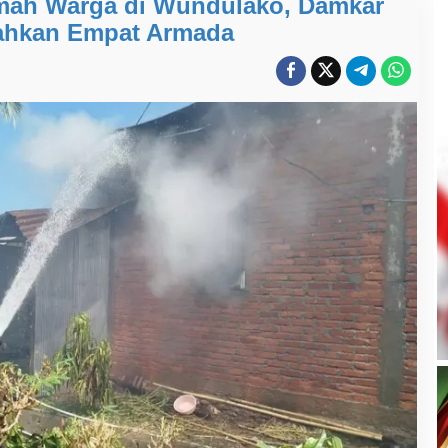
mah Warga di Wundulako, Damkar
ahkan Empat Armada