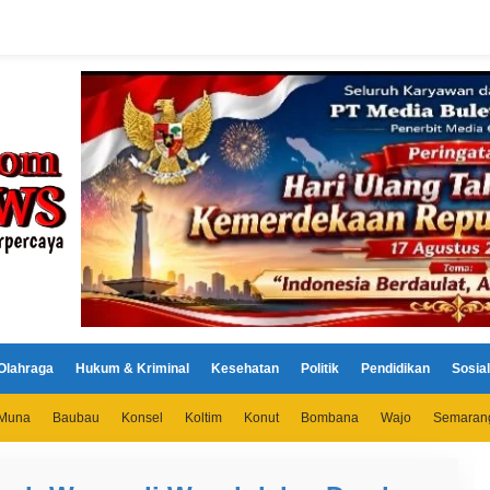
Olahraga
Hukum & Kriminal
Kesehatan
Politik
Pendidikan
Sosial
Muna
Baubau
Konsel
Koltim
Konut
Bombana
Wajo
Semaran