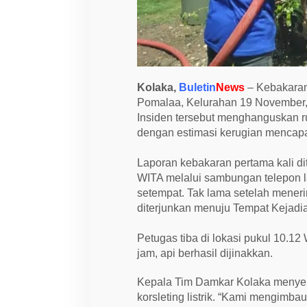
u
l
a
k
o
,
D
a
Kolaka,
Buletin
News
– Kebakaran
m
k
Pomalaa, Kelurahan 19 November,
a
Insiden tersebut menghanguskan ru
r
dengan estimasi kerugian mencapai
K
o
l
Laporan kebakaran pertama kali d
a
k
WITA melalui sambungan telepon la
a
setempat. Tak lama setelah mene
K
e
diterjunkan menuju Tempat Kejadi
r
a
h
Petugas tiba di lokasi pukul 10.
k
jam, api berhasil dijinakkan.
a
n
E
Kepala Tim Damkar Kolaka menye
m
korsleting listrik. “Kami mengimb
p