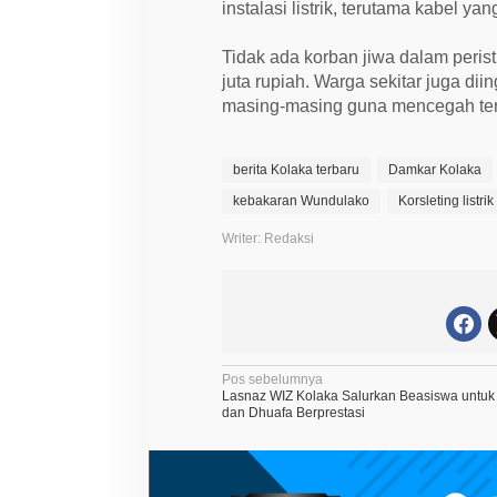
a
instalasi listrik, terutama kabel ya
t
A
r
Tidak ada korban jiwa dalam perist
m
juta rupiah. Warga sekitar juga diin
a
d
masing-masing guna mencegah ter
a
berita Kolaka terbaru
Damkar Kolaka
kebakaran Wundulako
Korsleting listrik
Writer: Redaksi
N
Pos sebelumnya
Lasnaz WIZ Kolaka Salurkan Beasiswa untuk 
a
dan Dhuafa Berprestasi
v
i