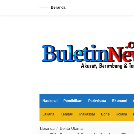
L
e
Beranda
w
a
t
i
k
e
k
o
n
t
e
n
Nasional
Pendidikan
Pariwisata
Ekonomi
Jakarta
Kendari
Makassar
Bone
Kolaka
Beranda
/
Berita Utama
S
i