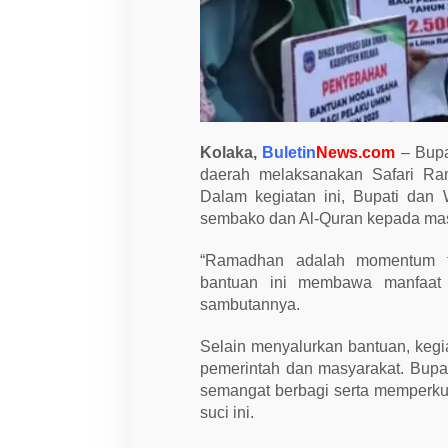
a
S
e
r
a
h
k
a
n
B
Kolaka,
Buletin
News.com
– Bupat
a
daerah melaksanakan Safari Ra
n
t
Dalam kegiatan ini, Bupati dan
u
sembako dan Al-Quran kepada mas
a
n
P
“Ramadhan adalah momentum te
a
bantuan ini membawa manfaat 
k
e
sambutannya.
t
S
e
Selain menyalurkan bantuan, kegi
m
pemerintah dan masyarakat. Bupa
b
a
semangat berbagi serta memperkua
k
suci ini.
o
d