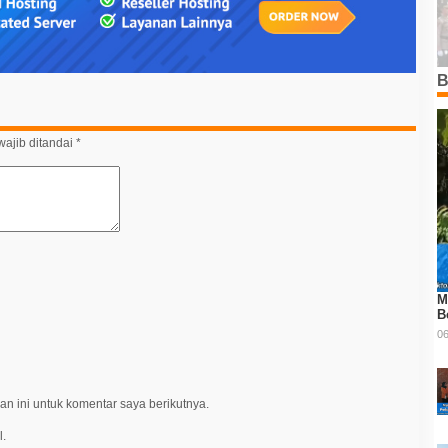
B
ajib ditandai
*
M
B
06
n ini untuk komentar saya berikutnya.
l.