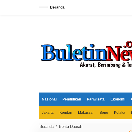
L
e
Beranda
w
a
t
i
k
e
k
o
n
t
e
n
Nasional
Pendidikan
Pariwisata
Ekonomi
Jakarta
Kendari
Makassar
Bone
Kolaka
Beranda
/
Berita Daerah
S
a