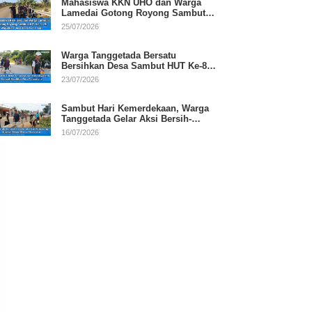
Mahasiswa KKN UHO dan Warga
Lamedai Gotong Royong Sambut
HUT Ke-81 RI
25/07/2026
Warga Tanggetada Bersatu
Bersihkan Desa Sambut HUT Ke-81
RI
23/07/2026
Sambut Hari Kemerdekaan, Warga
Tanggetada Gelar Aksi Bersih-
Bersih Desa
16/07/2026