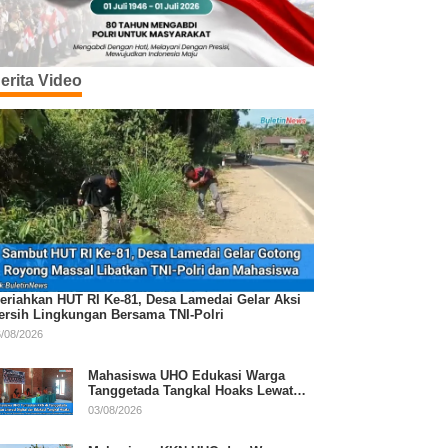
erita Video
eriahkan HUT RI Ke-81, Desa Lamedai Gelar Aksi
ersih Lingkungan Bersama TNI-Polri
/08/2026
Mahasiswa UHO Edukasi Warga
Tanggetada Tangkal Hoaks Lewat
Program Literasi
03/08/2026