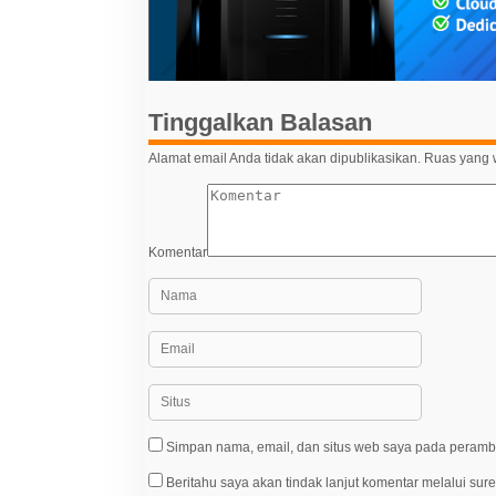
i
p
o
s
Tinggalkan Balasan
Alamat email Anda tidak akan dipublikasikan.
Ruas yang w
Komentar
Simpan nama, email, dan situs web saya pada peramba
Beritahu saya akan tindak lanjut komentar melalui sure