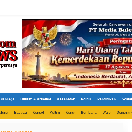
Olahraga
Hukum & Kriminal
Kesehatan
Politik
Pendidikan
Sosial
Muna
Baubau
Konsel
Koltim
Konut
Bombana
Wajo
Semaran