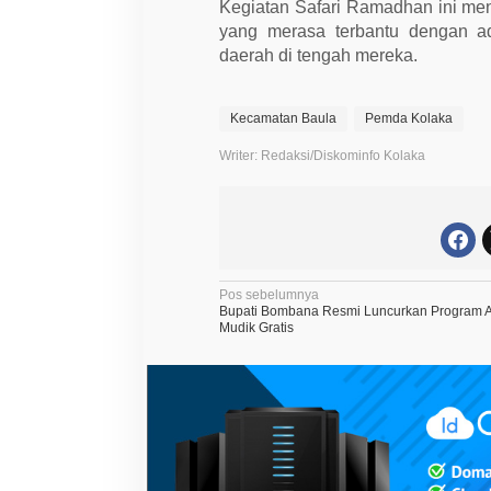
a
Kegiatan Safari Ramadhan ini men
n
yang merasa terbantu dengan a
A
l
daerah di tengah mereka.
-
Q
u
r
Kecamatan Baula
Pemda Kolaka
a
n
Writer: Redaksi/Diskominfo Kolaka
N
Pos sebelumnya
Bupati Bombana Resmi Luncurkan Program 
a
Mudik Gratis
v
i
g
a
s