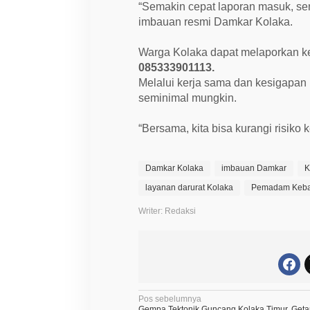
b
“Semakin cepat laporan masuk, sem
a
k
imbauan resmi Damkar Kolaka.
a
r
Warga Kolaka dapat melaporkan ke
a
n
085333901113.
Melalui kerja sama dan kesigapan 
seminimal mungkin.
“Bersama, kita bisa kurangi risiko
Damkar Kolaka
imbauan Damkar
K
layanan darurat Kolaka
Pemadam Keba
Writer: Redaksi
N
Pos sebelumnya
Gempa Tektonik Guncang Kolaka Timur, Geta