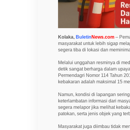
k
a
r
K
o
l
a
k
Kolaka,
Buletin
News.com
– Pema
a
E
masyarakat untuk lebih sigap mela
d
segera tiba di lokasi dan meminimal
u
k
a
Melalui unggahan resminya di med
s
detik sangat berharga dalam upay
i
W
Permendagri Nomor 114 Tahun 2018,
a
kebakaran adalah maksimal 15 meni
r
g
a
Namun, kondisi di lapangan sering 
H
a
keterlambatan informasi dari masy
d
segera melapor jika melihat kebak
a
p
patokan, serta jenis objek yang ter
i
K
e
Masyarakat juga diimbau tidak m