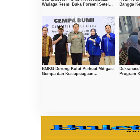
Wadaga Resmi Buka Porseni Setelah
Bangga Ke
Vakum Tujuh Tahun
Pelayanan
BMKG Dorong Kolut Perkuat Mitigasi
Dekranasd
Gempa dan Kesiapsiagaan
Program K
Masyarakat
Tingkatka
Lokal