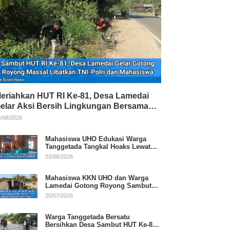
eriahkan HUT RI Ke-81, Desa Lamedai
elar Aksi Bersih Lingkungan Bersama
NI-Polri
/08/2026
Mahasiswa UHO Edukasi Warga
Tanggetada Tangkal Hoaks Lewat
Program Literasi
03/08/2026
Mahasiswa KKN UHO dan Warga
Lamedai Gotong Royong Sambut
HUT Ke-81 RI
25/07/2026
Warga Tanggetada Bersatu
Bersihkan Desa Sambut HUT Ke-81