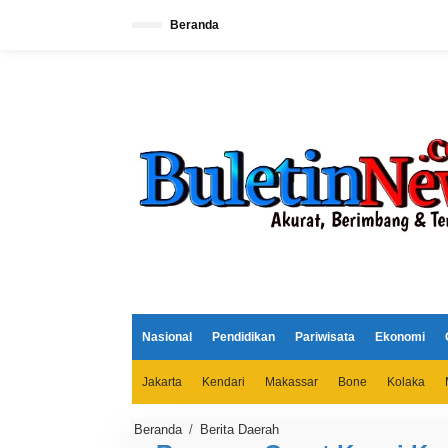
L
e
Beranda
w
a
t
i
k
e
k
o
n
t
e
n
Nasional
Pendidikan
Pariwisata
Ekonomi
Jakarta
Kendari
Makassar
Bone
Kolaka
Beranda
/
Berita Daerah
R
e