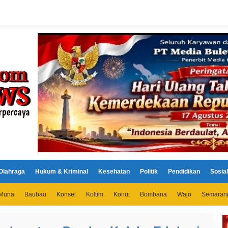
Olahraga
Hukum & Kriminal
Kesehatan
Politik
Pendidikan
Sosial
Muna
Baubau
Konsel
Koltim
Konut
Bombana
Wajo
Semaran