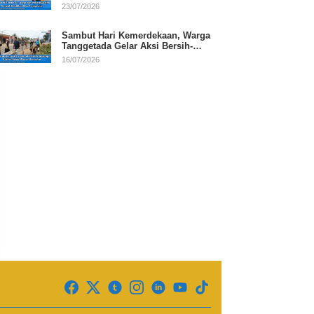
RI
23/07/2026
Sambut Hari Kemerdekaan, Warga
Tanggetada Gelar Aksi Bersih-
Bersih Desa
16/07/2026