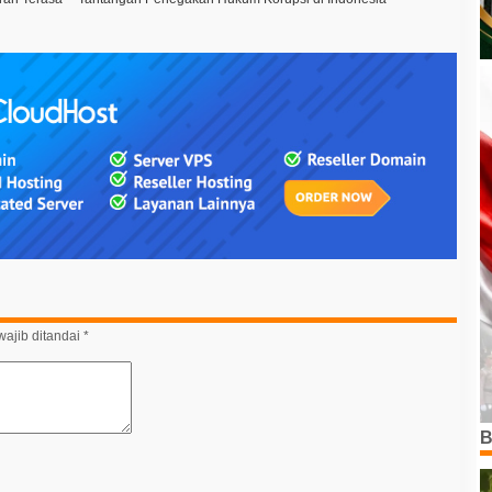
ajib ditandai
*
B