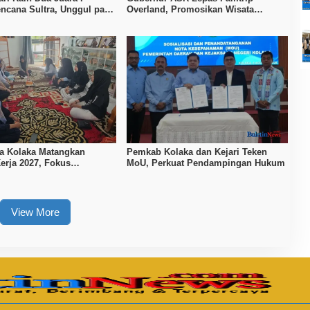
ncana Sultra, Unggul pada
Overland, Promosikan Wisata
 MOW dan Data Keluarga
Bombana, Kolaka, dan Koltim
a Kolaka Matangkan
Pemkab Kolaka dan Kejari Teken
erja 2027, Fokus
MoU, Perkuat Pendampingan Hukum
n Daya Saing Kerajinan
View More