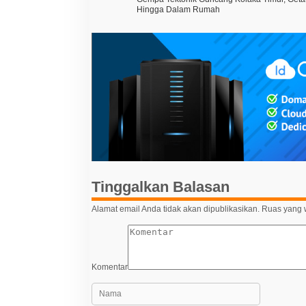
a
Hingga Dalam Rumah
v
i
g
a
s
i
p
o
s
Tinggalkan Balasan
Alamat email Anda tidak akan dipublikasikan.
Ruas yang w
Komentar