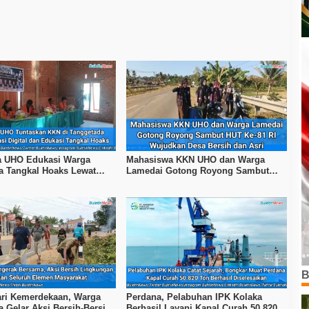
 UHO Edukasi Warga
Mahasiswa KKN UHO dan Warga
a Tangkal Hoaks Lewat
Lamedai Gotong Royong Sambut
terasi
HUT Ke-81 RI
B
ri Kemerdekaan, Warga
Perdana, Pelabuhan IPK Kolaka
 Gelar Aksi Bersih-Bersih
Berhasil Layani Kapal Curah 50.820