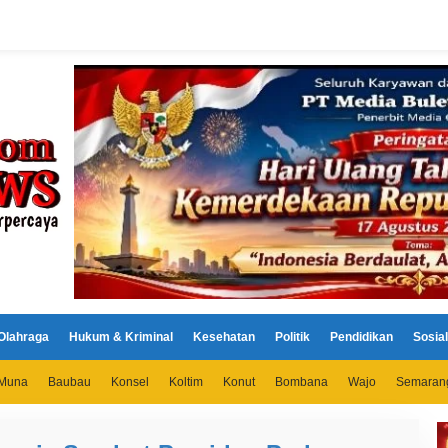
Olahraga
Hukum & Kriminal
Kesehatan
Politik
Pendidikan
Sosial
Muna
Baubau
Konsel
Koltim
Konut
Bombana
Wajo
Semaran