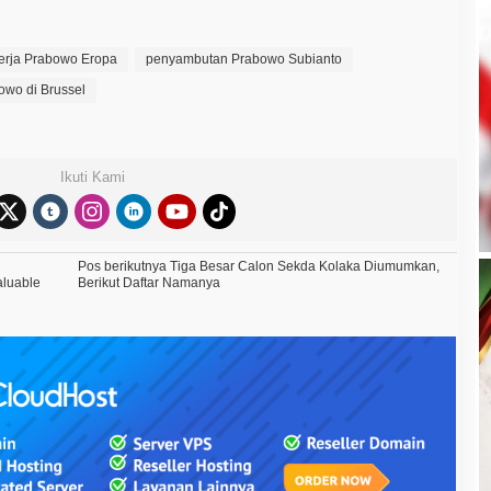
erja Prabowo Eropa
penyambutan Prabowo Subianto
owo di Brussel
Ikuti Kami
Pos berikutnya
Tiga Besar Calon Sekda Kolaka Diumumkan,
aluable
Berikut Daftar Namanya