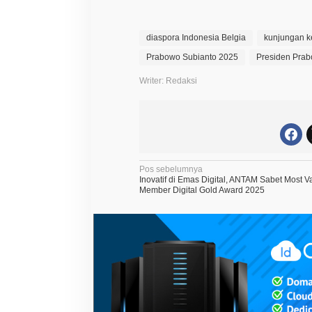
e
s
i
diaspora Indonesia Belgia
kunjungan k
d
e
Prabowo Subianto 2025
Presiden Prab
n
P
Writer: Redaksi
r
a
b
o
w
o
S
u
b
N
Pos sebelumnya
i
Inovatif di Emas Digital, ANTAM Sabet Most V
a
a
Member Digital Gold Award 2025
n
v
t
o
i
d
e
g
n
a
g
a
s
n
H
i
a