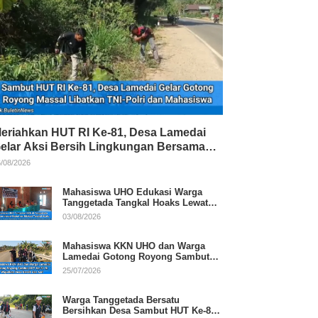
eriahkan HUT RI Ke-81, Desa Lamedai
elar Aksi Bersih Lingkungan Bersama
NI-Polri
/08/2026
Mahasiswa UHO Edukasi Warga
Tanggetada Tangkal Hoaks Lewat
Program Literasi
03/08/2026
Mahasiswa KKN UHO dan Warga
Lamedai Gotong Royong Sambut
HUT Ke-81 RI
25/07/2026
Warga Tanggetada Bersatu
Bersihkan Desa Sambut HUT Ke-81