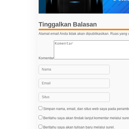
r
p
u
o
d
i
s
B
e
Tinggalkan Balasan
l
g
Alamat email Anda tidak akan dipublikasikan.
Ruas yang w
i
a
Komentar
Simpan nama, email, dan situs web saya pada peramba
Beritahu saya akan tindak lanjut komentar melalui sure
Beritahu saya akan tulisan baru melalui surel.