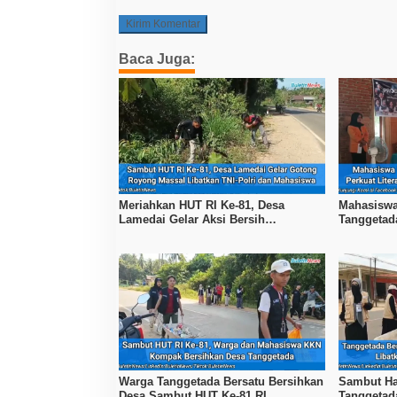
Baca Juga:
Meriahkan HUT RI Ke-81, Desa
Mahasiswa
Lamedai Gelar Aksi Bersih
Tanggetad
Lingkungan Bersama TNI-Polri
Program Li
Warga Tanggetada Bersatu Bersihkan
Sambut Ha
Desa Sambut HUT Ke-81 RI
Tanggetada