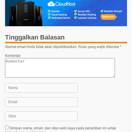
g
a
s
i
p
Tinggalkan Balasan
o
Alamat email Anda tidak akan dipublikasikan.
Ruas yang wajib ditandai
*
s
Komentar
Simpan nama, email, dan situs web saya pada peramban ini untuk