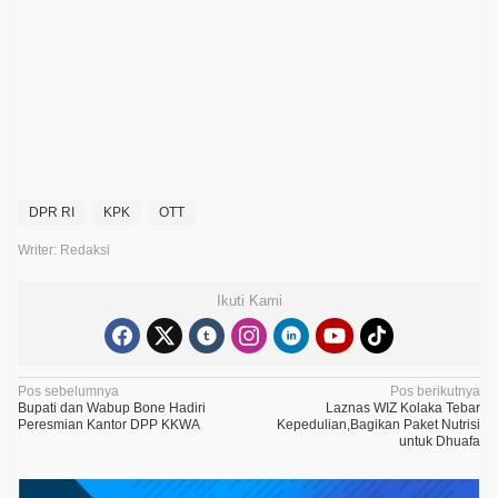
P
K
,
A
h
m
a
d
S
a
h
r
o
DPR RI
KPK
OTT
n
i
Writer: Redaksi
S
o
r
Ikuti Kami
o
t
i
S
o
a
N
Pos sebelumnya
Pos berikutnya
l
Bupati dan Wabup Bone Hadiri
Laznas WIZ Kolaka Tebar
a
O
Peresmian Kantor DPP KKWA
Kepedulian,Bagikan Paket Nutrisi
T
untuk Dhuafa
v
T
i