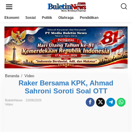
L
e
w
a
Ekonomi
Sosial
Politik
Olahraga
Pendidikan
t
i
k
e
k
o
n
t
e
n
Beranda
/
Video
R
a
Raker Bersama KPK, Ahmad
k
Sahroni Soroti Soal OTT
e
r
B
BuletinNews
23/08/2025
e
Video
r
s
a
m
a
K