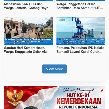
Mahasiswa KKN UHO dan
Warga Tanggetada Bersatu
Warga Lamedai Gotong Royong
Bersihkan Desa Sambut HUT
Sambut HUT Ke-81 RI
Ke-81 RI
Sambut Hari Kemerdekaan,
Perdana, Pelabuhan IPK Kolaka
Warga Tanggetada Gelar Aksi
Berhasil Layani Kapal Curah
Bersih-Bersih Desa
50.820 Ton
View More