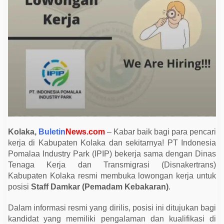
e
r
S
t
a
f
f
D
a
m
k
a
r
M
e
l
a
l
Kolaka,
Buletin
News.com
– Kabar baik bagi para pencari
u
kerja di Kabupaten Kolaka dan sekitarnya! PT Indonesia
i
D
Pomalaa Industry Park (IPIP) bekerja sama dengan Dinas
i
Tenaga Kerja dan Transmigrasi (Disnakertrans)
s
n
Kabupaten Kolaka resmi membuka lowongan kerja untuk
a
posisi
Staff Damkar (Pemadam Kebakaran)
.
k
e
r
Dalam informasi resmi yang dirilis, posisi ini ditujukan bagi
t
kandidat yang memiliki pengalaman dan kualifikasi di
r