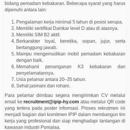
a
bidang pemadam kebakaran. Beberapa syarat yang harus
n
dipenuhi antara lain:
s
K
o
Pengalaman kerja minimal 5 tahun di posisi serupa.
l
a
Memiliki sertifikat Damkar level D atau di atasnya.
k
Memiliki SIM B2 aktif.
a
Berkarakter loyal, beretika, sopan, jujur, serta
bertanggung jawab.
Mampu mengemudikan mobil pemadam kebakaran
dengan baik.
Memahami penanganan K3 kebakaran dan
penyelamatannya.
Usia pelamar antara 20–35 tahun.
Sehat jasmani dan rohani.
Para pelamar diimbau segera mengirimkan CV melalui
email ke
recruitment@ipip-hy.com
atau melalui QR code
yang tertera pada poster informasi. Proses rekrutmen ini
menjadi bagian dari komitmen IPIP dalam membangun tim
kerja yang profesional dan siap menghadapi tantangan di
kawasan industri Pomalaa.