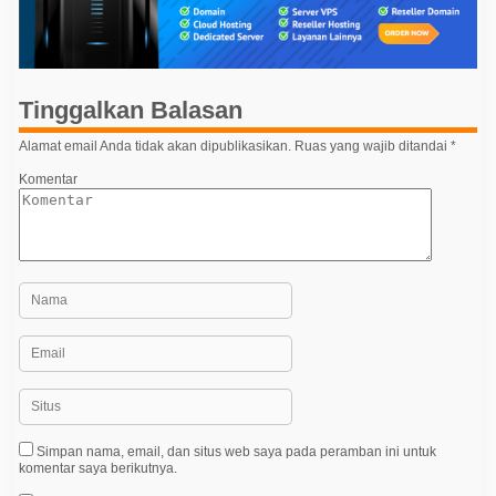
g
a
s
i
Tinggalkan Balasan
p
o
Alamat email Anda tidak akan dipublikasikan.
Ruas yang wajib ditandai
*
s
Komentar
Simpan nama, email, dan situs web saya pada peramban ini untuk
komentar saya berikutnya.