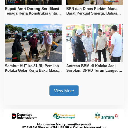
Bupati Amri Dorong Sertifikasi
BPN dan Dinas Perkim Muna
Tenaga Kerja Konstruksi untuk
Barat Perkuat Sinergi, Bahas
Tingkatkan Daya Saing SDM
Sertipikasi Tanah hingga
Kolaka
Penataan Permukiman
Sambut HUT ke-81 RI, Pemkab
Antrean BBM di Kolaka Jadi
Kolaka Gelar Kerja Bakti Massal
Sorotan, DPRD Turun Langsung
di Seluruh Wilayah
ke Depot Pertamina
View More