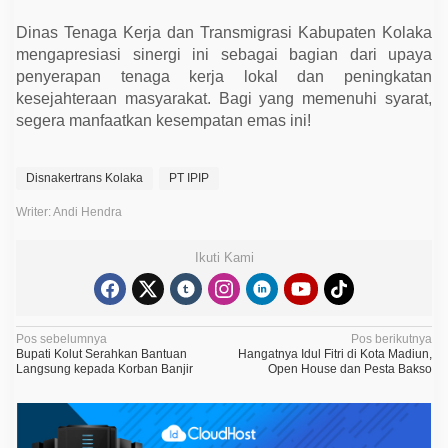
Dinas Tenaga Kerja dan Transmigrasi Kabupaten Kolaka
mengapresiasi sinergi ini sebagai bagian dari upaya
penyerapan tenaga kerja lokal dan peningkatan
kesejahteraan masyarakat. Bagi yang memenuhi syarat,
segera manfaatkan kesempatan emas ini!
Disnakertrans Kolaka
PT IPIP
Writer: Andi Hendra
Ikuti Kami
N
Pos sebelumnya
Pos berikutnya
Bupati Kolut Serahkan Bantuan
Hangatnya Idul Fitri di Kota Madiun,
a
Langsung kepada Korban Banjir
Open House dan Pesta Bakso
v
i