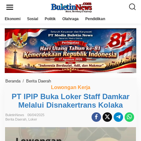
L
e
w
a
Ekonomi
Sosial
Politik
Olahraga
Pendidikan
t
i
k
e
k
o
n
t
e
n
Beranda
/
Berita Daerah
P
T
Lowongan Kerja
I
PT IPIP Buka Loker Staff Damkar
P
I
Melalui Disnakertrans Kolaka
P
B
u
BuletinNews
06/04/2025
k
Berita Daerah
,
Loker
a
L
o
k