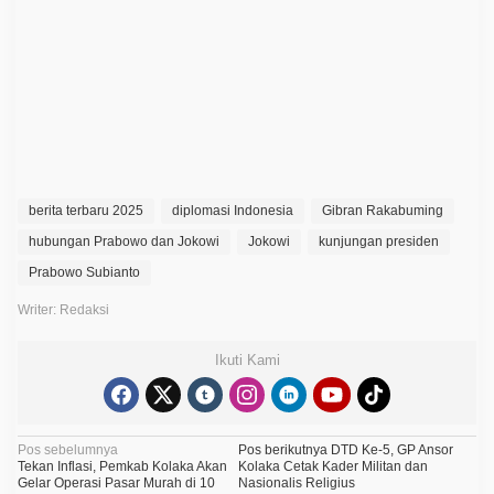
w
o
B
e
r
k
u
n
j
u
n
g
d
berita terbaru 2025
diplomasi Indonesia
Gibran Rakabuming
i
K
hubungan Prabowo dan Jokowi
Jokowi
kunjungan presiden
e
d
Prabowo Subianto
i
a
Writer: Redaksi
m
a
n
Ikuti Kami
J
o
k
o
w
N
Pos sebelumnya
Pos berikutnya
DTD Ke-5, GP Ansor
i
Tekan Inflasi, Pemkab Kolaka Akan
Kolaka Cetak Kader Militan dan
d
a
Gelar Operasi Pasar Murah di 10
Nasionalis Religius
i