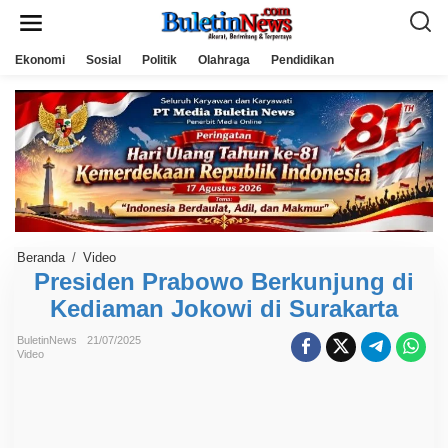
L
e
w
a
Ekonomi
Sosial
Politik
Olahraga
Pendidikan
t
i
k
e
k
o
n
t
e
n
Beranda
/
Video
P
r
Presiden Prabowo Berkunjung di
e
Kediaman Jokowi di Surakarta
s
i
d
BuletinNews
21/07/2025
e
Video
n
P
r
a
b
o