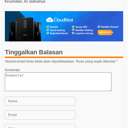
Kecamatan, Ini Jadwalnya
S
v
u
r
i
a
g
k
a
a
r
t
s
a
i
p
Tinggalkan Balasan
o
Alamat email Anda tidak akan dipublikasikan.
Ruas yang wajib ditandai
*
s
Komentar