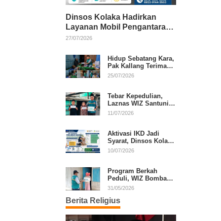
Dinsos Kolaka Hadirkan
Layanan Mobil Pengantaran
Gratis bagi Pasien Penerima
27/07/2026
Manfaat Desil 1–5
Hidup Sebatang Kara,
Pak Kallang Terima
Bantuan dari Laznas
25/07/2026
WIZ Kolaka
Tebar Kepedulian,
Laznas WIZ Santuni
Anak Yatim dan
11/07/2026
Dhuafa di Kecamatan
Latambaga
Aktivasi IKD Jadi
Syarat, Dinsos Kolaka
Sosialisasikan
10/07/2026
Pendaftaran Perlinsos
Digital
Program Berkah
Peduli, WIZ Bombana
Bantu Lansia dan
31/05/2026
Janda di Poea
Berita Religius