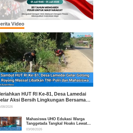
erita Video
eriahkan HUT RI Ke-81, Desa Lamedai
elar Aksi Bersih Lingkungan Bersama
NI-Polri
/08/2026
Mahasiswa UHO Edukasi Warga
Tanggetada Tangkal Hoaks Lewat
Program Literasi
03/08/2026