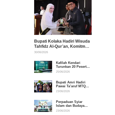
Bupati Kolaka Hadiri Wisuda
Tahfidz Al-Qur’an, Komitmen
Dukung Pendidikan
30/06/2026
Keagamaan
Kafilah Kendari
Turunkan 20 Peserta
pada Hari Pertama
25/06/2026
MTQ Sultra 2026 di
Konawe
Bupati Amri Hadiri
Pawai Ta’aruf MTQ
XXXI Sultra, Beri
23/06/2026
Dukungan untuk
Kafilah Kolaka
Perpaduan Syiar
Islam dan Budaya
Warnai Pawai Ta’aruf
23/06/2026
MTQ XXXI Sultra