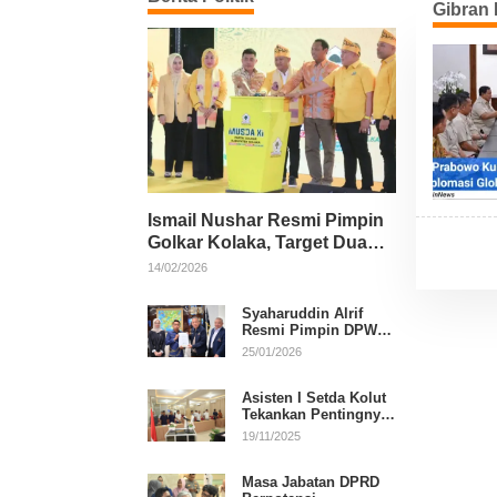
Gibran
Ismail Nushar Resmi Pimpin
Golkar Kolaka, Target Dua
Kursi per Dapil
14/02/2026
Syaharuddin Alrif
Resmi Pimpin DPW
NasDem Sulsel
25/01/2026
Asisten I Setda Kolut
Tekankan Pentingnya
Pendidikan Politik
19/11/2025
untuk Perkuat
Demokrasi
Masa Jabatan DPRD