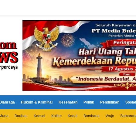
Olahraga
Hukum & Kriminal
Kesehatan
Politik
Pendidikan
Sosial
Muna
Baubau
Konsel
Koltim
Konut
Bombana
Wajo
Semaran