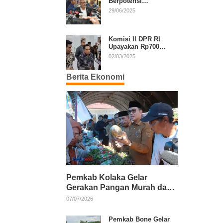
Berpotensi
Diperpanjang, Aria
29/06/2025
Bima Soroti Implikasi
Ketatanegaraan
Komisi II DPR RI
Upayakan Rp700
Miliar dari APBN
02/03/2025
untuk PSU di 24
Daerah Pasca
Berita Ekonomi
Putusan MK
Pemkab Kolaka Gelar
Gerakan Pangan Murah dan
Salurkan Pupuk Organik
07/07/2026
Pemkab Bone Gelar