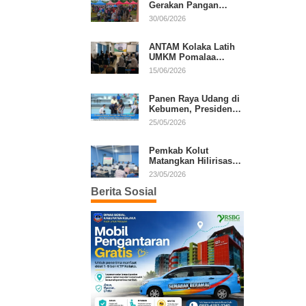
Gerakan Pangan
Murah, Warga Serbu
30/06/2026
Komoditas Harga
Terjangkau
ANTAM Kolaka Latih
UMKM Pomalaa
Kembangkan Produk
15/06/2026
Lokal Berdaya Saing
Panen Raya Udang di
Kebumen, Presiden
Prabowo Tekankan
25/05/2026
Ekonomi Produktif
Pemkab Kolut
Matangkan Hilirisasi
Kakao dan Kelapa,
23/05/2026
Investor Lirik Potensi
Berita Sosial
Daerah