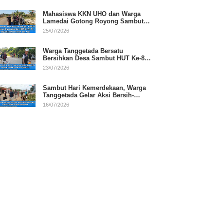
Mahasiswa KKN UHO dan Warga
Lamedai Gotong Royong Sambut
HUT Ke-81 RI
25/07/2026
Warga Tanggetada Bersatu
Bersihkan Desa Sambut HUT Ke-81
RI
23/07/2026
Sambut Hari Kemerdekaan, Warga
Tanggetada Gelar Aksi Bersih-
Bersih Desa
16/07/2026