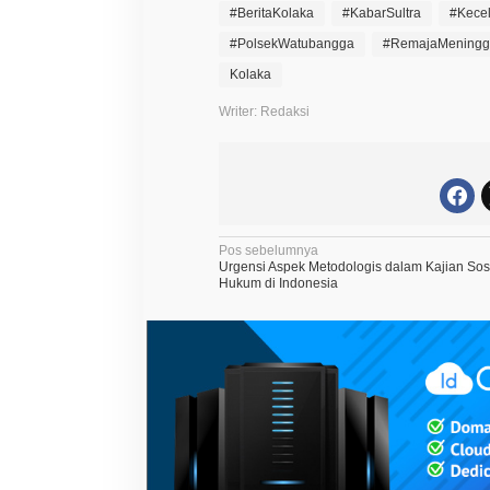
#BeritaKolaka
#KabarSultra
#Kece
#PolsekWatubangga
#RemajaMeningg
Kolaka
Writer: Redaksi
N
Pos sebelumnya
Urgensi Aspek Metodologis dalam Kajian Sos
a
Hukum di Indonesia
v
i
g
a
s
i
p