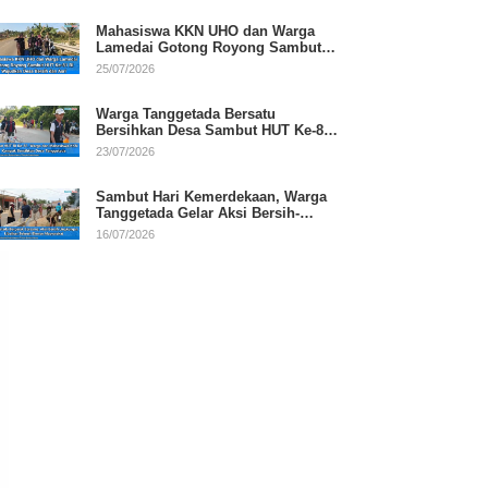
Mahasiswa KKN UHO dan Warga
Lamedai Gotong Royong Sambut
HUT Ke-81 RI
25/07/2026
Warga Tanggetada Bersatu
Bersihkan Desa Sambut HUT Ke-81
RI
23/07/2026
Sambut Hari Kemerdekaan, Warga
Tanggetada Gelar Aksi Bersih-
Bersih Desa
16/07/2026