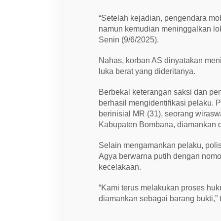
n
i
n
“Setelah kejadian, pengendara m
g
namun kemudian meninggalkan loka
g
a
Senin (9/6/2025).
l
D
u
Nahas, korban AS dinyatakan men
n
luka berat yang dideritanya.
i
a
Berbekal keterangan saksi dan pen
berhasil mengidentifikasi pelaku. 
berinisial MR (31), seorang wiras
Kabupaten Bombana, diamankan d
Selain mengamankan pelaku, polisi
Agya berwarna putih dengan nomor
kecelakaan.
“Kami terus melakukan proses huk
diamankan sebagai barang bukti,”