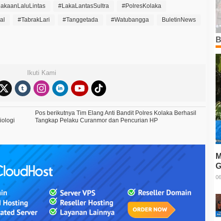
lakaanLaluLintas
#LakaLantasSultra
#PolresKolaka
al
#TabrakLari
#Tanggetada
#Watubangga
BuletinNews
B
Ikuti Kami
Pos berikutnya
Tim Elang Anti Bandit Polres Kolaka Berhasil
iologi
Tangkap Pelaku Curanmor dan Pencurian HP
M
G
T
06