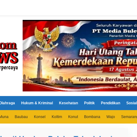
Olahraga
Hukum & Kriminal
Kesehatan
Politik
Pendidikan
Sosial
Muna
Baubau
Konsel
Koltim
Konut
Bombana
Wajo
Semaran