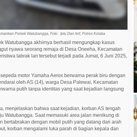
mankan Polsek Watubangga, Foto : Iptu Dwi Arif, Polres Kolaka
ek Watubangga akhirnya berhasil mengungkap kasus
nggut nyawa seorang remaja di Desa Oneeha, Kecamatan
stiwa tabrak lari tersebut terjadi pada Jumat, 6 Juni 2025,
 sepeda motor Yamaha Aerox berwarna perak biru dengan
endarai oleh AS (14), warga Desa Palewai, Kecamatan
rwarna putih tanpa identitas yang saat kejadian langsung
, menjelaskan bahwa saat kejadian, korban AS tengah
ju Watubangga. Saat memasuki area jalan menikung di
 bertabrakan dengan mobil putih yang datang dari arah
but, korban mengalami luka parah di bagian kepala dan