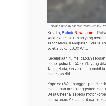
l
a
k
u
T
a
b
Barang Bukti Kendaraan yang Berhasil Dia
r
a
Kolaka,
Buletin
News.com
– Pols
k
kecelakaan lalu lintas yang mere
L
a
Tanggetada, Kabupaten Kolaka. Peri
r
sekitar pukul 10.30 Wita.
i
,
K
Kecelakaan itu melibatkan sebuah
o
nomor polisi DT 5577 YB yang dik
r
b
Tanggetada, serta sebuah mobil be
a
melarikan diri.
n
R
e
Kapolsek Watubangga, Ipda Hendra
m
a
melaju dari arah Tanggetada menu
j
Desa Oneeha, sepeda motor korban
a
M
berlawanan. Akibat benturan terse
e
leher.