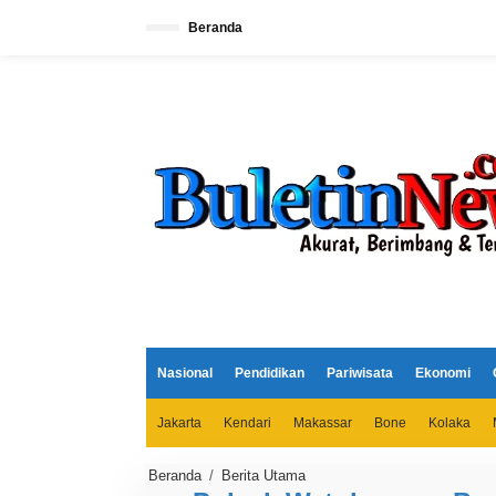
L
e
Beranda
w
a
t
i
k
e
k
o
n
t
e
n
Nasional
Pendidikan
Pariwisata
Ekonomi
Jakarta
Kendari
Makassar
Bone
Kolaka
Beranda
/
Berita Utama
P
o