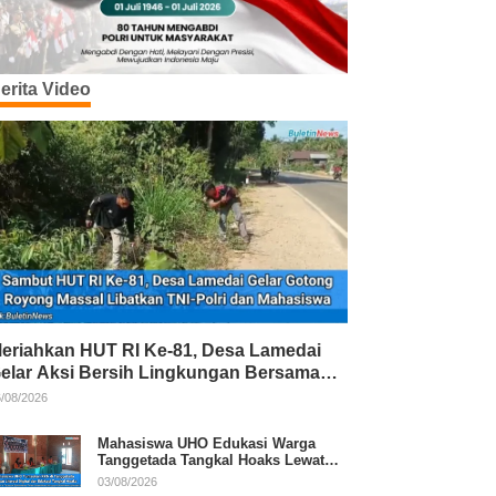
erita Video
eriahkan HUT RI Ke-81, Desa Lamedai
elar Aksi Bersih Lingkungan Bersama
NI-Polri
/08/2026
Mahasiswa UHO Edukasi Warga
Tanggetada Tangkal Hoaks Lewat
Program Literasi
03/08/2026