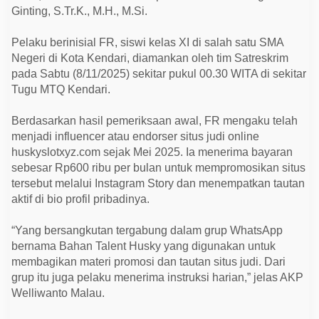
P
Ginting, S.Tr.K., M.H., M.Si.
r
o
m
Pelaku berinisial FR, siswi kelas XI di salah satu SMA
o
Negeri di Kota Kendari, diamankan oleh tim Satreskrim
t
o
pada Sabtu (8/11/2025) sekitar pukul 00.30 WITA di sekitar
r
Tugu MTQ Kendari.
J
u
d
Berdasarkan hasil pemeriksaan awal, FR mengaku telah
i
O
menjadi influencer atau endorser situs judi online
n
huskyslotxyz.com sejak Mei 2025. Ia menerima bayaran
l
i
sebesar Rp600 ribu per bulan untuk mempromosikan situs
n
tersebut melalui Instagram Story dan menempatkan tautan
e
d
aktif di bio profil pribadinya.
i
I
n
“Yang bersangkutan tergabung dalam grup WhatsApp
s
bernama Bahan Talent Husky yang digunakan untuk
t
a
membagikan materi promosi dan tautan situs judi. Dari
g
grup itu juga pelaku menerima instruksi harian,” jelas AKP
r
Welliwanto Malau.
a
m