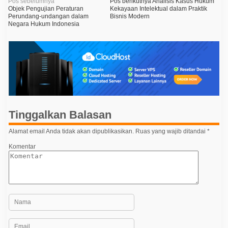
N
Pos sebelumnya
Pos berikutnya
Analisis Kasus Hukum
Objek Pengujian Peraturan
Kekayaan Intelektual dalam Praktik
a
Perundang-undangan dalam
Bisnis Modern
Negara Hukum Indonesia
v
i
g
a
s
i
p
Tinggalkan Balasan
o
Alamat email Anda tidak akan dipublikasikan.
Ruas yang wajib ditandai
*
s
Komentar