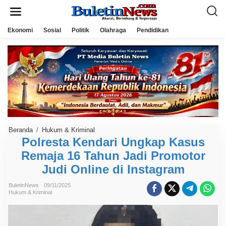
L
e
w
a
Ekonomi
Sosial
Politik
Olahraga
Pendidikan
t
i
k
e
k
o
n
t
e
n
Beranda
/
Hukum & Kriminal
P
o
Polresta Kendari Ungkap Kasus
l
Remaja 16 Tahun Jadi Promotor
r
e
Judi Online di Instagram
s
t
a
BuletinNews
09/11/2025
K
Hukum & Kriminal
e
n
d
a