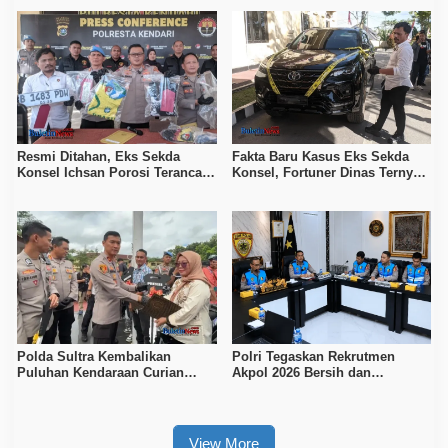
Tersangka Ditahan
Resmi Ditahan, Eks Sekda
Fakta Baru Kasus Eks Sekda
Konsel Ichsan Porosi Terancam
Konsel, Fortuner Dinas Ternyata
5 Tahun Penjara
Berpelat Palsu
Polda Sultra Kembalikan
Polri Tegaskan Rekrutmen
Puluhan Kendaraan Curian
Akpol 2026 Bersih dan
kepada Pemilik, 105 Unit
Transparan, Tanpa Jalur
Diamankan
Khusus
View More