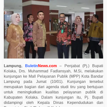
a
K
u
n
j
u
n
g
i
M
a
l
l
P
e
l
a
y
a
Lampung,
Buletin
News.com
– Penjabat (Pj.) Bupati
n
Kolaka, Drs. Muhammad Fadlansyah, M.Si, melakukan
a
kunjungan ke Mall Pelayanan Publik (MPP) Kota Bandar
n
P
Lampung pada Jumat (10/01). Kunjungan tersebut
u
merupakan bagian dari agenda studi tiru yang bertujuan
b
l
untuk meningkatkan kualitas pelayanan publik di
i
Kabupaten Kolaka. Dalam kunjungan itu, Pj. Bupati
k
K
didampingi oleh Kepala Dinas Kependudukan dan
o