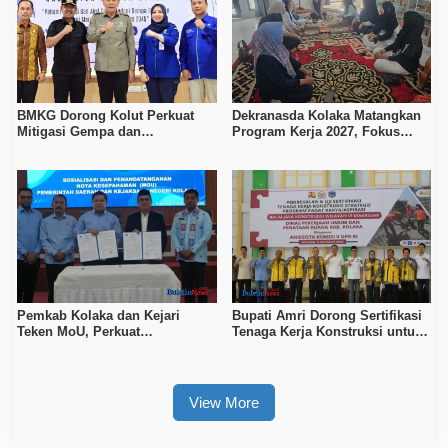
BMKG Dorong Kolut Perkuat
Dekranasda Kolaka Matangkan
Mitigasi Gempa dan
Program Kerja 2027, Fokus
Kesiapsiagaan Masyarakat
Tingkatkan Daya Saing
Kerajinan Lokal
Pemkab Kolaka dan Kejari
Bupati Amri Dorong Sertifikasi
Teken MoU, Perkuat
Tenaga Kerja Konstruksi untuk
Pendampingan Hukum
Tingkatkan Daya Saing SDM
Kolaka
View More