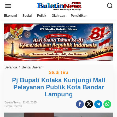
L
e
w
a
Ekonomi
Sosial
Politik
Olahraga
Pendidikan
t
i
k
e
k
o
n
t
e
n
Beranda
/
Berita Daerah
P
j
Studi Tiru
B
Pj Bupati Kolaka Kunjungi Mall
u
p
Pelayanan Publik Kota Bandar
a
t
Lampung
i
K
o
BuletinNews
11/01/2025
Berita Daerah
l
a
k