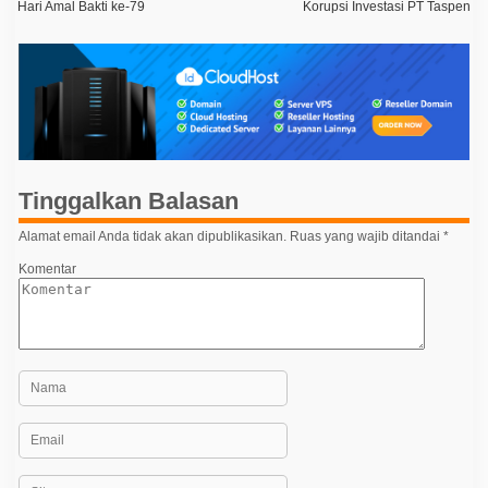
a
Hari Amal Bakti ke-79
Korupsi Investasi PT Taspen
v
i
g
a
s
i
Tinggalkan Balasan
p
o
Alamat email Anda tidak akan dipublikasikan.
Ruas yang wajib ditandai
*
s
Komentar