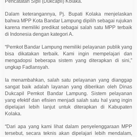
Pencatatan Sipil (Dukcapil) Kolaka.
t
a
B
Dalam keterangannya, Pj. Bupati Kolaka menjelaskan
a
n
bahwa MPP Kota Bandar Lampung dipilih sebagai rujukan
d
karena memiliki predikat sebagai salah satu MPP terbaik
a
di Indonesia dengan kategori A.
r
L
a
“Pemkot Bandar Lampung memiliki pelayanan publik yang
m
p
bisa dikatakan terbaik. Kami ingin mempelajari dan
u
mengadopsi beberapa sistem yang diterapkan di sini,”
n
g
ungkap Fadlansyah.
Ia menambahkan, salah satu pelayanan yang dianggap
sangat baik adalah layanan yang diberikan oleh Dinas
Dukcapil Pemkot Bandar Lampung. Sistem pelayanan
yang efektif dan efisien menjadi salah satu hal yang ingin
dipelajari lebih lanjut untuk diterapkan di Kabupaten
Kolaka.
“Dari apa yang kami lihat dalam penyelenggaraan MPP
tersebut, secara teknis akan dipelajari lebih mendalam,