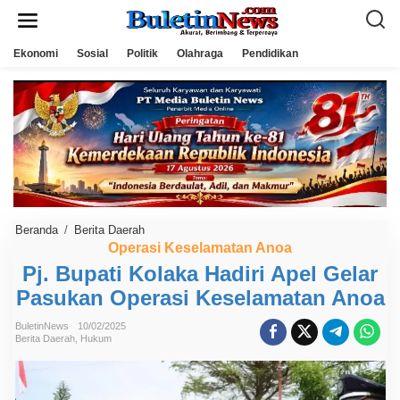
L
e
w
a
Ekonomi
Sosial
Politik
Olahraga
Pendidikan
t
i
k
e
k
o
n
t
e
n
Beranda
/
Berita Daerah
P
j
Operasi Keselamatan Anoa
.
Pj. Bupati Kolaka Hadiri Apel Gelar
B
u
Pasukan Operasi Keselamatan Anoa
p
a
t
BuletinNews
10/02/2025
i
Berita Daerah
,
Hukum
K
o
l
a