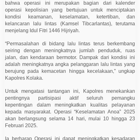
i
bahwa operasi ini merupakan bagian dari kalender
K
operasi kepolisian yang bertujuan untuk menciptakan
e
s
kondisi keamanan, keselamatan, ketertiban, dan
e
kelancaran lalu lintas (Kamsel Tibcarlantas), terutama
l
a
menjelang Idul Fitri 1446 Hijriyah.
m
a
“Permasalahan di bidang lalu lintas terus berkembang
t
a
seiring dengan meningkatnya jumlah penduduk, ruas
n
jalan, dan kendaraan bermotor. Dampak dari kondisi ini
A
n
adalah meningkatnya angka pelanggaran lalu lintas yang
o
berujung pada kemacetan hingga kecelakaan,” ungkap
a
Kapolres Kolaka.
Untuk mengatasi tantangan ini, Kapolres menekankan
pentingnya partisipasi aktif seluruh pemangku
kepentingan dalam meningkatkan kualitas pelayanan
kepada masyarakat. Operasi “Keselamatan Anoa” 2025
akan berlangsung selama 14 hari, mulai 10 hingga 23
Februari 2025.
Ia berharap Operasi ini dapat meningkatkan kesadaran