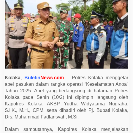
k
a
H
a
d
i
r
i
A
p
e
l
G
e
l
a
r
P
Kolaka,
Buletin
News.com
– Polres Kolaka menggelar
a
apel pasukan dalam rangka operasi “Keselamatan Anoa”
s
u
Tahun 2025. Apel yang berlangsung di halaman Polres
k
Kolaka pada Senin (10/2) ini dipimpin langsung oleh
a
Kapolres Kolaka, AKBP Yudha Widyatama Nugraha,
n
O
S.I.K., M.H., CPM, serta dihadiri oleh Pj. Bupati Kolaka,
p
Drs. Muhammad Fadlansyah, M.Si.
e
r
a
Dalam sambutannya, Kapolres Kolaka menjelaskan
s