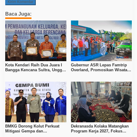
Baca Juga:
Kota Kendari Raih Dua Juara I
Gubernur ASR Lepas Famtrip
Bangga Kencana Sultra, Unggul
Overland, Promosikan Wisata
pada Pelayanan MOW dan Data
Bombana, Kolaka, dan Koltim
Keluarga
BMKG Dorong Kolut Perkuat
Dekranasda Kolaka Matangkan
Mitigasi Gempa dan
Program Kerja 2027, Fokus
Kesiapsiagaan Masyarakat
Tingkatkan Daya Saing