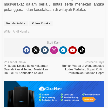
masyarakat dalam berlalu lintas serta menekan angka
pelanggaran dan kecelakaan di wilayah Kolaka.
Pemda Kolaka
Polres Kolaka
Writer: Andi Hendra
Ikuti Kami
N
Pos sebelumnya
Pos berikutnya
Pj. Bupati Kolaka Buka Kejuaraan
Rumah Warga di Wonuambuteo
a
Daerah Panjat Tebing, Meriahkan
Ludes Terbakar, Bupati Koltim
HUT ke-65 Kabupaten Kolaka
Perintahkan Bantuan Cepat
v
i
g
a
s
i