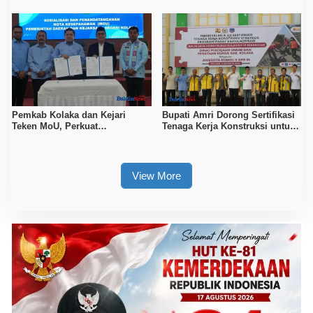
Kerajinan Lokal
Pemkab Kolaka dan Kejari
Bupati Amri Dorong Sertifikasi
Teken MoU, Perkuat
Tenaga Kerja Konstruksi untuk
Pendampingan Hukum
Tingkatkan Daya Saing SDM
Kolaka
View More