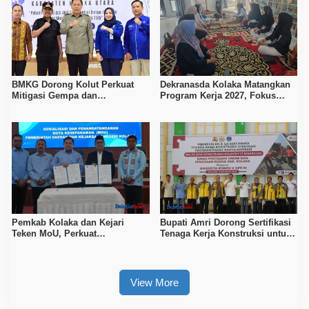
BMKG Dorong Kolut Perkuat
Dekranasda Kolaka Matangkan
Mitigasi Gempa dan
Program Kerja 2027, Fokus
Kesiapsiagaan Masyarakat
Tingkatkan Daya Saing
Kerajinan Lokal
Pemkab Kolaka dan Kejari
Bupati Amri Dorong Sertifikasi
Teken MoU, Perkuat
Tenaga Kerja Konstruksi untuk
Pendampingan Hukum
Tingkatkan Daya Saing SDM
Kolaka
View More