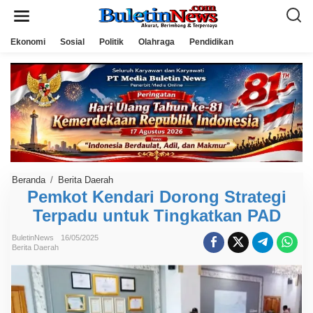
L
e
w
a
Ekonomi
Sosial
Politik
Olahraga
Pendidikan
t
i
k
e
k
o
n
t
e
n
Beranda
/
Berita Daerah
P
e
Pemkot Kendari Dorong Strategi
m
Terpadu untuk Tingkatkan PAD
k
o
t
BuletinNews
16/05/2025
K
Berita Daerah
e
n
d
a
r
i