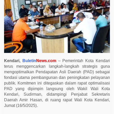
D
o
r
o
n
g
S
t
r
a
t
e
g
i
T
e
Kendari,
Buletin
News.com
– Pemerintah Kota Kendari
r
p
terus menggencarkan langkah-langkah strategis guna
a
mengoptimalkan Pendapatan Asli Daerah (PAD) sebagai
d
fondasi utama pembangunan dan peningkatan pelayanan
u
u
publik. Komitmen ini ditegaskan dalam rapat optimalisasi
n
PAD yang dipimpin langsung oleh Wakil Wali Kota
t
u
Kendari, Sudirman, didampingi Penjabat Sekretaris
k
Daerah Amir Hasan, di ruang rapat Wali Kota Kendari,
T
i
Jumat (16/5/2025).
n
g