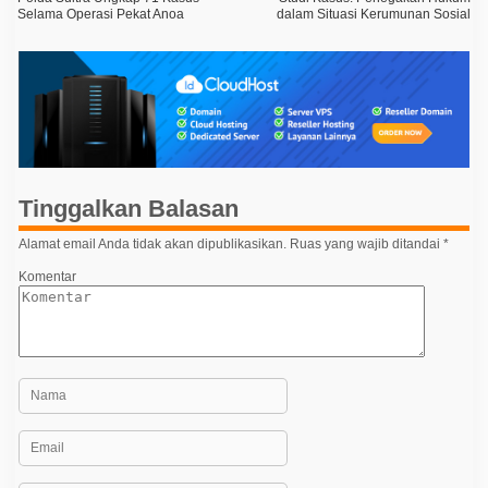
a
Selama Operasi Pekat Anoa
dalam Situasi Kerumunan Sosial
v
i
g
a
s
i
Tinggalkan Balasan
p
o
Alamat email Anda tidak akan dipublikasikan.
Ruas yang wajib ditandai
*
s
Komentar