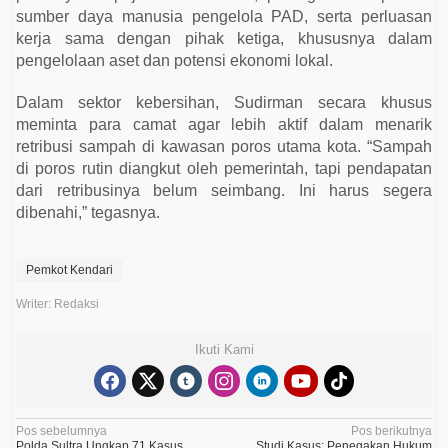
sumber daya manusia pengelola PAD, serta perluasan
kerja sama dengan pihak ketiga, khususnya dalam
pengelolaan aset dan potensi ekonomi lokal.
Dalam sektor kebersihan, Sudirman secara khusus
meminta para camat agar lebih aktif dalam menarik
retribusi sampah di kawasan poros utama kota. “Sampah
di poros rutin diangkut oleh pemerintah, tapi pendapatan
dari retribusinya belum seimbang. Ini harus segera
dibenahi,” tegasnya.
Pemkot Kendari
Writer: Redaksi
Ikuti Kami
N
Pos sebelumnya
Pos berikutnya
Polda Sultra Ungkap 71 Kasus
Studi Kasus: Penegakan Hukum