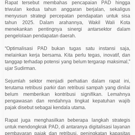
k
Rapat tersebut membahas pencapaian PAD hingga
a
triwulan kedua tahun anggaran berjalan, sekaligus
t
k
menyusun strategi percepatan pendapatan untuk sisa
a
tahun 2025. Dalam arahannya, Wakil Wali Kota
n
menekankan pentingnya sinergi antarsektor dalam
P
A
pengelolaan pendapatan daerah.
D
“Optimalisasi PAD bukan tugas satu instansi saja,
melainkan kerja bersama. Kita perlu tegas, inovatif, dan
tanggap terhadap potensi yang belum tergarap maksimal,”
ujar Sudirman.
Sejumlah sektor menjadi perhatian dalam rapat ini,
terutama retribusi parkir dan retribusi sampah yang dinilai
belum memberikan kontribusi signifikan. Lemahnya
pengawasan dan rendahnya tingkat kepatuhan wajib
pajak disebut sebagai kendala utama.
Rapat juga menghasilkan beberapa langkah strategis
untuk mendongkrak PAD, di antaranya digitalisasi layanan
pembayaran pajak dan retribusi, peningkatan kapasitas