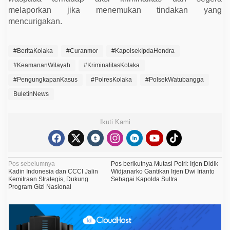
melaporkan jika menemukan tindakan yang
mencurigakan.
#BeritaKolaka
#Curanmor
#KapolsekIpdaHendra
#KeamananWilayah
#KriminalitasKolaka
#PengungkapanKasus
#PolresKolaka
#PolsekWatubangga
BuletinNews
Ikuti Kami
N
Pos sebelumnya
Pos berikutnya
Mutasi Polri: Irjen Didik
Kadin Indonesia dan CCCI Jalin
Widjanarko Gantikan Irjen Dwi Irianto
a
Kemitraan Strategis, Dukung
Sebagai Kapolda Sultra
Program Gizi Nasional
v
i
g