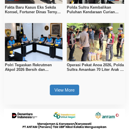
Fakta Baru Kasus Eks Sekda
Polda Sultra Kembalikan
Konsel, Fortuner Dinas Ternyata
Puluhan Kendaraan Curian
Berpelat Palsu
kepada Pemilik, 105 Unit
Diamankan
Polri Tegaskan Rekrutmen
Operasi Pekat Anoa 2026, Polda
Akpol 2026 Bersih dan
Sultra Amankan 70 Liter Arak di
Transparan, Tanpa Jalur
Kendari
Khusus
View More