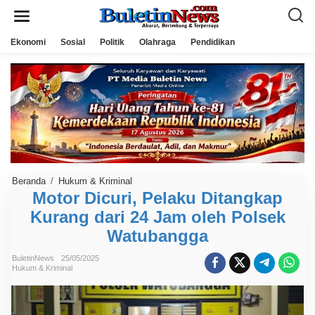
L
e
w
a
Ekonomi
Sosial
Politik
Olahraga
Pendidikan
t
i
k
e
k
o
n
t
e
n
Beranda
/
Hukum & Kriminal
M
o
Motor Dicuri, Pelaku Ditangkap
t
Kurang dari 24 Jam oleh Polsek
o
r
Watubangga
D
i
c
BuletinNews
25/05/2025
u
Hukum & Kriminal
r
i
,
P