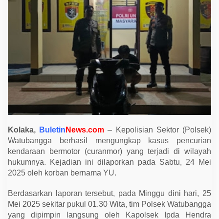
e
l
a
k
u
D
i
t
a
n
g
k
a
p
K
u
r
a
Kolaka,
Buletin
News.com
– Kepolisian Sektor (Polsek)
n
Watubangga berhasil mengungkap kasus pencurian
g
d
kendaraan bermotor (curanmor) yang terjadi di wilayah
a
hukumnya. Kejadian ini dilaporkan pada Sabtu, 24 Mei
r
i
2025 oleh korban bernama YU.
2
4
J
Berdasarkan laporan tersebut, pada Minggu dini hari, 25
a
Mei 2025 sekitar pukul 01.30 Wita, tim Polsek Watubangga
m
yang dipimpin langsung oleh Kapolsek Ipda Hendra
o