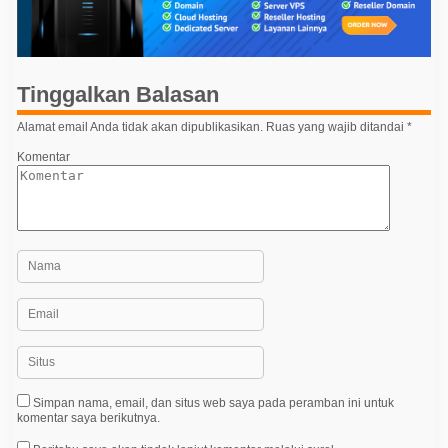
a
s
i
p
Tinggalkan Balasan
o
Alamat email Anda tidak akan dipublikasikan.
Ruas yang wajib ditandai
*
s
Komentar
Simpan nama, email, dan situs web saya pada peramban ini untuk
komentar saya berikutnya.