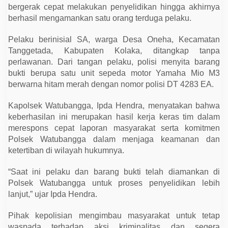
l
bergerak cepat melakukan penyelidikan hingga akhirnya
e
berhasil mengamankan satu orang terduga pelaku.
h
P
o
Pelaku berinisial SA, warga Desa Oneha, Kecamatan
l
s
Tanggetada, Kabupaten Kolaka, ditangkap tanpa
e
perlawanan. Dari tangan pelaku, polisi menyita barang
k
W
bukti berupa satu unit sepeda motor Yamaha Mio M3
a
berwarna hitam merah dengan nomor polisi DT 4283 EA.
t
u
b
Kapolsek Watubangga, Ipda Hendra, menyatakan bahwa
a
keberhasilan ini merupakan hasil kerja keras tim dalam
n
g
merespons cepat laporan masyarakat serta komitmen
g
Polsek Watubangga dalam menjaga keamanan dan
a
ketertiban di wilayah hukumnya.
“Saat ini pelaku dan barang bukti telah diamankan di
Polsek Watubangga untuk proses penyelidikan lebih
lanjut,” ujar Ipda Hendra.
Pihak kepolisian mengimbau masyarakat untuk tetap
waspada terhadap aksi kriminalitas dan segera