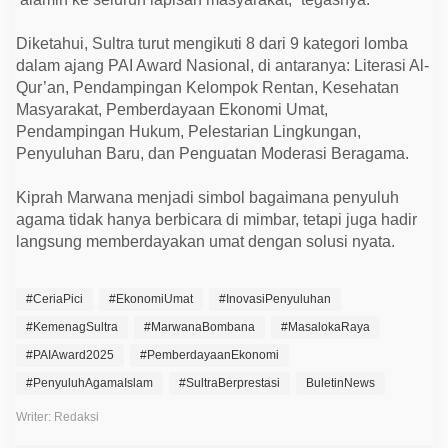
Diketahui, Sultra turut mengikuti 8 dari 9 kategori lomba
dalam ajang PAI Award Nasional, di antaranya: Literasi Al-
Qur’an, Pendampingan Kelompok Rentan, Kesehatan
Masyarakat, Pemberdayaan Ekonomi Umat,
Pendampingan Hukum, Pelestarian Lingkungan,
Penyuluhan Baru, dan Penguatan Moderasi Beragama.
Kiprah Marwana menjadi simbol bagaimana penyuluh
agama tidak hanya berbicara di mimbar, tetapi juga hadir
langsung memberdayakan umat dengan solusi nyata.
#CeriaPici
#EkonomiUmat
#InovasiPenyuluhan
#KemenagSultra
#MarwanaBombana
#MasalokaRaya
#PAIAward2025
#PemberdayaanEkonomi
#PenyuluhAgamaIslam
#SultraBerprestasi
BuletinNews
Writer: Redaksi