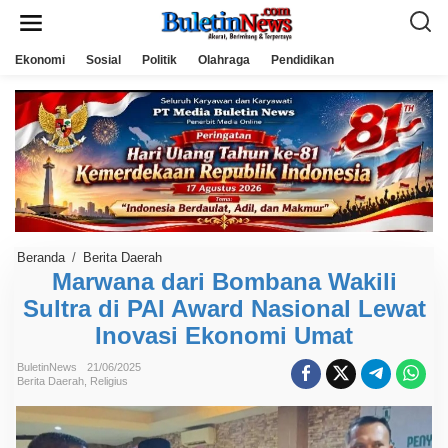
L
e
w
a
Ekonomi
Sosial
Politik
Olahraga
Pendidikan
t
i
k
e
k
o
n
t
e
n
Beranda
/
Berita Daerah
M
a
Marwana dari Bombana Wakili
r
Sultra di PAI Award Nasional Lewat
w
a
Inovasi Ekonomi Umat
n
a
d
BuletinNews
21/06/2025
a
Berita Daerah
,
Religius
r
i
B
o