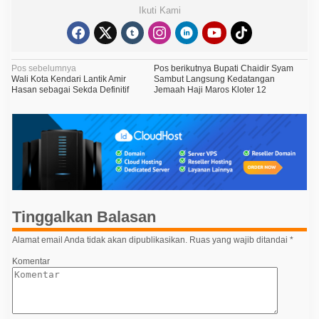
Ikuti Kami
N
Pos sebelumnya
Pos berikutnya
Bupati Chaidir Syam
Wali Kota Kendari Lantik Amir
Sambut Langsung Kedatangan
a
Hasan sebagai Sekda Definitif
Jemaah Haji Maros Kloter 12
v
i
g
a
s
i
Tinggalkan Balasan
p
o
Alamat email Anda tidak akan dipublikasikan.
Ruas yang wajib ditandai
*
s
Komentar