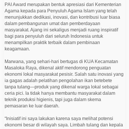
i
PAI Award merupakan bentuk apresiasi dari Kementerian
o
n
Agama kepada para Penyuluh Agama Islam yang telah
a
menunjukkan dedikasi, inovasi, dan kontribusi luar biasa
l
dalam pembangunan umat dan pemberdayaan
L
e
masyarakat. Ajang ini sekaligus menjadi ruang inspiratif
w
bagi para penyuluh dari seluruh Indonesia untuk
a
t
menampilkan praktik terbaik dalam pembinaan
I
keagamaan.
n
o
v
Marwana, yang sehari-hari bertugas di KUA Kecamatan
a
s
Masaloka Raya, dikenal aktif mendorong penguatan
i
ekonomi lokal masyarakat pesisir. Salah satu inovasi yang
E
k
ia gagas adalah pelatihan pengolahan ikan betebete
o
tanpa tulang—produk yang dikenal warga lokal sebagai
n
o
ceria pici. Ia tidak hanya membantu masyarakat dalam
m
teknik produksi higienis, tapi juga dalam skema
i
U
pemasaran ke luar daerah.
m
a
“Inisiatif ini saya lakukan karena saya melihat potensi
t
ekonomi besar di wilayah saya. Limbah tulang dan kepala