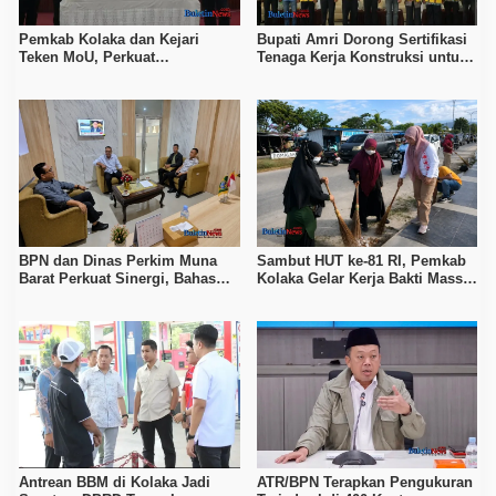
Pemkab Kolaka dan Kejari
Bupati Amri Dorong Sertifikasi
Teken MoU, Perkuat
Tenaga Kerja Konstruksi untuk
Pendampingan Hukum
Tingkatkan Daya Saing SDM
Kolaka
BPN dan Dinas Perkim Muna
Sambut HUT ke-81 RI, Pemkab
Barat Perkuat Sinergi, Bahas
Kolaka Gelar Kerja Bakti Massal
Sertipikasi Tanah hingga
di Seluruh Wilayah
Penataan Permukiman
Antrean BBM di Kolaka Jadi
ATR/BPN Terapkan Pengukuran