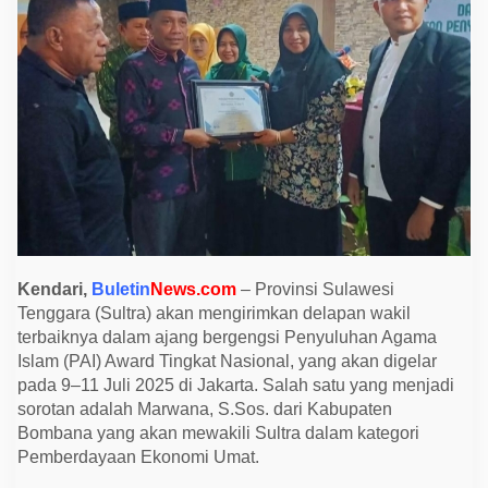
m
b
a
n
a
W
a
k
i
l
i
S
u
l
t
r
a
d
Kendari,
Buletin
News.com
– Provinsi Sulawesi
i
Tenggara (Sultra) akan mengirimkan delapan wakil
P
A
terbaiknya dalam ajang bergengsi Penyuluhan Agama
I
Islam (PAI) Award Tingkat Nasional, yang akan digelar
A
w
pada 9–11 Juli 2025 di Jakarta. Salah satu yang menjadi
a
sorotan adalah Marwana, S.Sos. dari Kabupaten
r
d
Bombana yang akan mewakili Sultra dalam kategori
N
Pemberdayaan Ekonomi Umat.
a
s