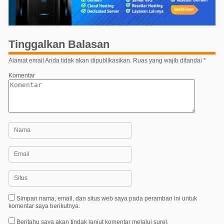
a
s
i
p
Tinggalkan Balasan
o
Alamat email Anda tidak akan dipublikasikan.
Ruas yang wajib ditandai
*
s
Komentar
Simpan nama, email, dan situs web saya pada peramban ini untuk
komentar saya berikutnya.
Beritahu saya akan tindak lanjut komentar melalui surel.