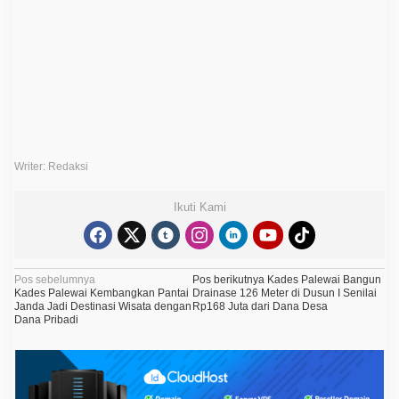
e
b
a
k
a
r
a
n
H
e
b
a
t
Writer: Redaksi
d
i
K
Ikuti Kami
a
b
u
p
a
N
Pos sebelumnya
Pos berikutnya
Kades Palewai Bangun
t
Kades Palewai Kembangkan Pantai
Drainase 126 Meter di Dusun I Senilai
e
a
Janda Jadi Destinasi Wisata dengan
Rp168 Juta dari Dana Desa
n
Dana Pribadi
K
v
o
i
l
a
g
k
a