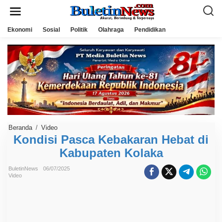
L
e
w
a
Ekonomi
Sosial
Politik
Olahraga
Pendidikan
t
i
k
e
k
o
n
t
e
n
Beranda
/
Video
K
o
Kondisi Pasca Kebakaran Hebat di
n
d
Kabupaten Kolaka
i
s
BuletinNews
06/07/2025
i
Video
P
a
s
c
a
K