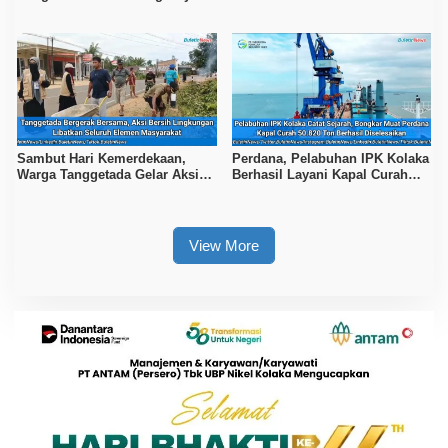
Sambut HUT Ke-81 RI
Ke-81 RI
Sambut Hari Kemerdekaan,
Perdana, Pelabuhan IPK Kolaka
Warga Tanggetada Gelar Aksi
Berhasil Layani Kapal Curah
Bersih-Bersih Desa
50.820 Ton
View More