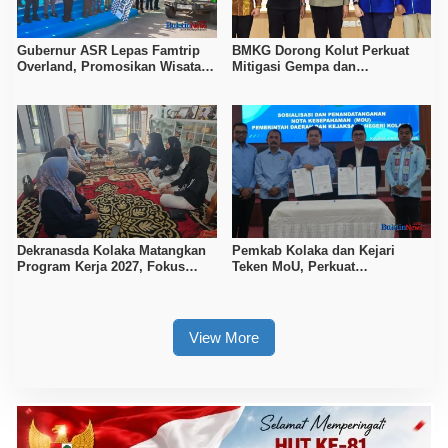
Gubernur ASR Lepas Famtrip
BMKG Dorong Kolut Perkuat
Overland, Promosikan Wisata
Mitigasi Gempa dan
Bombana, Kolaka, dan Koltim
Kesiapsiagaan Masyarakat
Dekranasda Kolaka Matangkan
Pemkab Kolaka dan Kejari
Program Kerja 2027, Fokus
Teken MoU, Perkuat
Tingkatkan Daya Saing
Pendampingan Hukum
Kerajinan Lokal
View More