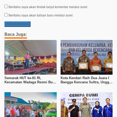
Beritahu saya akan tindak lanjut komentar melalui surel.
Beritahu saya akan tulisan baru melalui surel.
Baca Juga:
Semarak HUT ke-81 RI,
Kota Kendari Raih Dua Juara I
Kecamatan Wadaga Resmi Buka
Bangga Kencana Sultra, Unggul
Porseni Setelah Vakum Tujuh
pada Pelayanan MOW dan Data
Tahun
Keluarga