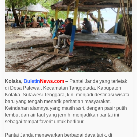
e
m
b
a
n
g
k
a
n
P
a
n
t
a
i
J
a
n
Kolaka,
Buletin
News.com
– Pantai Janda yang terletak
d
di Desa Palewai, Kecamatan Tanggetada, Kabupaten
a
J
Kolaka, Sulawesi Tenggara, kini menjadi destinasi wisata
a
baru yang tengah menarik perhatian masyarakat.
d
i
Keindahan alamnya yang masih asri, dengan pasir putih
D
lembut dan air laut yang jernih, menjadikan pantai ini
e
s
sebagai tempat favorit untuk berlibur.
t
i
n
Pantai Janda menawarkan berbagai daya tarik, di