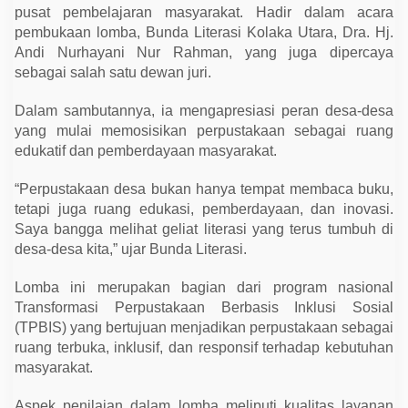
g
pusat pembelajaran masyarakat. Hadir dalam acara
L
pembukaan lomba, Bunda Literasi Kolaka Utara, Dra. Hj.
i
t
Andi Nurhayani Nur Rahman, yang juga dipercaya
e
sebagai salah satu dewan juri.
r
a
s
Dalam sambutannya, ia mengapresiasi peran desa-desa
i
h
yang mulai memosisikan perpustakaan sebagai ruang
i
edukatif dan pemberdayaan masyarakat.
n
g
g
“Perpustakaan desa bukan hanya tempat membaca buku,
a
tetapi juga ruang edukasi, pemberdayaan, dan inovasi.
P
e
Saya bangga melihat geliat literasi yang terus tumbuh di
l
desa-desa kita,” ujar Bunda Literasi.
o
s
o
Lomba ini merupakan bagian dari program nasional
k
Transformasi Perpustakaan Berbasis Inklusi Sosial
(TPBIS) yang bertujuan menjadikan perpustakaan sebagai
ruang terbuka, inklusif, dan responsif terhadap kebutuhan
masyarakat.
Aspek penilaian dalam lomba meliputi kualitas layanan