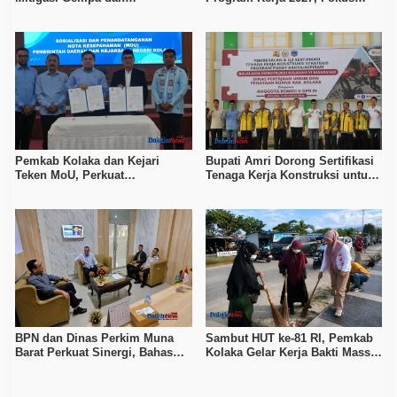
Kesiapsiagaan Masyarakat
Tingkatkan Daya Saing
Kerajinan Lokal
Pemkab Kolaka dan Kejari
Bupati Amri Dorong Sertifikasi
Teken MoU, Perkuat
Tenaga Kerja Konstruksi untuk
Pendampingan Hukum
Tingkatkan Daya Saing SDM
Kolaka
BPN dan Dinas Perkim Muna
Sambut HUT ke-81 RI, Pemkab
Barat Perkuat Sinergi, Bahas
Kolaka Gelar Kerja Bakti Massal
Sertipikasi Tanah hingga
di Seluruh Wilayah
Penataan Permukiman