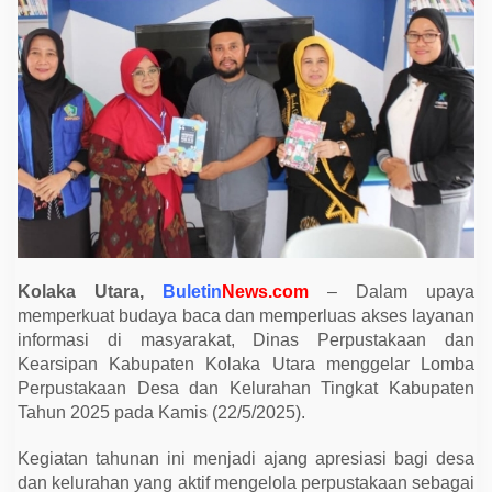
l
a
r
L
o
m
b
a
P
e
r
p
u
s
t
a
k
a
Kolaka Utara,
Buletin
News.com
– Dalam upaya
a
memperkuat budaya baca dan memperluas akses layanan
n
D
informasi di masyarakat, Dinas Perpustakaan dan
e
Kearsipan Kabupaten Kolaka Utara menggelar Lomba
s
a
Perpustakaan Desa dan Kelurahan Tingkat Kabupaten
,
Tahun 2025 pada Kamis (22/5/2025).
D
o
r
Kegiatan tahunan ini menjadi ajang apresiasi bagi desa
o
dan kelurahan yang aktif mengelola perpustakaan sebagai
n