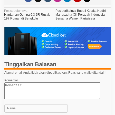
N
Pos sebelumnya
Pos berikutnya
Bupati Kolaka Hadiri
Hantaman Gempa 6.3 SR Rusak
Mahasabha XIII Peradah Indonesia
a
197 Rumah di Bengkulu
Bersama Wamen Pariwisata
v
i
g
a
s
i
Tinggalkan Balasan
p
o
Alamat email Anda tidak akan dipublikasikan.
Ruas yang wajib ditandai
*
s
Komentar