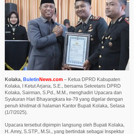
k
a
A
p
r
e
s
i
a
s
i
K
o
m
i
t
m
e
Kolaka,
Buletin
News.com
– Ketua DPRD Kabupaten
n
Kolaka, I Ketut Arjana, S.E., bersama Sekretaris DPRD
P
o
Kolaka, Sairman, S.Pd., M.M., menghadiri Upacara dan
l
Syukuran Hari Bhayangkara ke-79 yang digelar dengan
r
i
penuh khidmat di halaman Kantor Bupati Kolaka, Selasa
d
(1/7/2025).
a
l
a
Upacara tersebut dipimpin langsung oleh Bupati Kolaka,
m
H. Amry, S.STP., M.Si., yang bertindak sebagai Inspektur
P