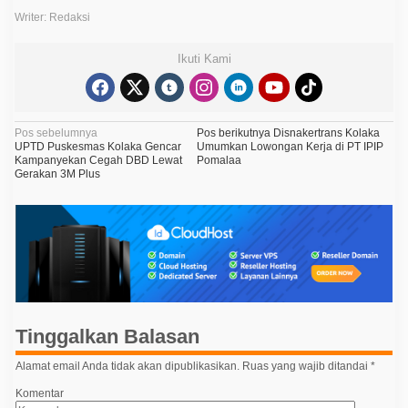
Writer: Redaksi
Ikuti Kami
N
Pos sebelumnya
Pos berikutnya
Disnakertrans Kolaka
UPTD Puskesmas Kolaka Gencar
Umumkan Lowongan Kerja di PT IPIP
a
Kampanyekan Cegah DBD Lewat
Pomalaa
Gerakan 3M Plus
v
i
g
a
s
i
p
Tinggalkan Balasan
o
Alamat email Anda tidak akan dipublikasikan.
Ruas yang wajib ditandai
*
s
Komentar