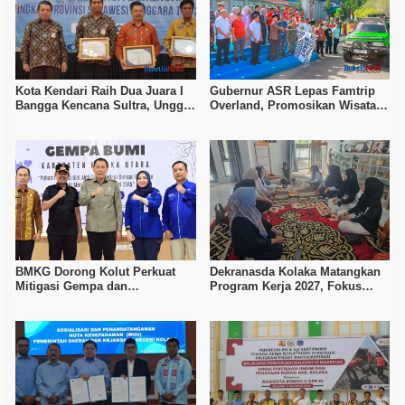
Kota Kendari Raih Dua Juara I
Gubernur ASR Lepas Famtrip
Bangga Kencana Sultra, Unggul
Overland, Promosikan Wisata
pada Pelayanan MOW dan Data
Bombana, Kolaka, dan Koltim
Keluarga
BMKG Dorong Kolut Perkuat
Dekranasda Kolaka Matangkan
Mitigasi Gempa dan
Program Kerja 2027, Fokus
Kesiapsiagaan Masyarakat
Tingkatkan Daya Saing
Kerajinan Lokal