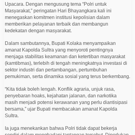
e
Upacara. Dengan mengusung tema “Polri untuk
r
Masyarakat,” peringatan Hari Bhayangkara kali ini
i
n
menegaskan komitmen institusi kepolisian dalam
g
memberikan pelayanan terbaik dan membangun
a
t
kedekatan dengan masyarakat.
a
n
H
Dalam sambutannya, Bupati Kolaka menyampaikan
a
amanat Kapolda Sultra yang menyoroti pentingnya
r
i
menjaga stabilitas keamanan dan ketertiban masyarakat
B
(kamtibmas), terlebih di tengah meningkatnya investasi di
h
sektor industri dan pertambangan, pertumbuhan
a
y
pemukiman, serta dinamika sosial yang terus berkembang.
a
n
g
“Kita tidak boleh lengah. Konflik agraria, unjuk rasa,
k
penyebaran hoaks, kejahatan jalanan, dan narkotika
a
r
masih menjadi potensi kerawanan yang perlu diantisipasi
a
bersama,” ujar Bupati membacakan amanat Kapolda
Sultra.
Ia juga menekankan bahwa Polri tidak dapat bekerja
sendiri dalam menghadapi tantangan tersebut. Diperlukan