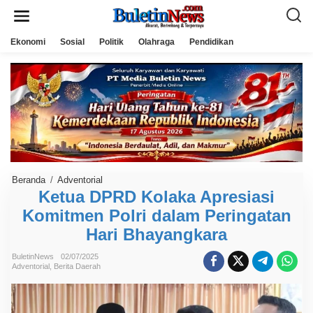
L
e
w
a
Ekonomi
Sosial
Politik
Olahraga
Pendidikan
t
i
k
e
k
o
n
t
e
n
Beranda
/
Adventorial
K
e
Ketua DPRD Kolaka Apresiasi
t
Komitmen Polri dalam Peringatan
u
a
Hari Bhayangkara
D
P
R
BuletinNews
02/07/2025
D
Adventorial
,
Berita Daerah
K
o
l
a