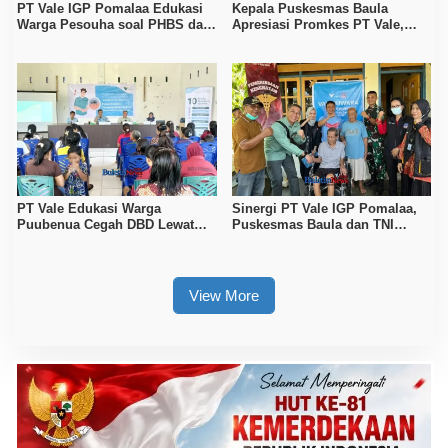
PT Vale IGP Pomalaa Edukasi
Kepala Puskesmas Baula
Warga Pesouha soal PHBS dan
Apresiasi Promkes PT Vale,
Bahaya DBD
Dorong Warga Terapkan PHBS
Cegah DBD
PT Vale Edukasi Warga
Sinergi PT Vale IGP Pomalaa,
Puubenua Cegah DBD Lewat
Puskesmas Baula dan TNI
Gerakan Hidup Bersih
Hadirkan Layanan Kesehatan
untuk Warga Longori
View More