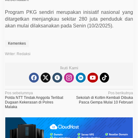
M
a
s
Program PKG sendiri merupakan inisiatif nasional yang
i
ditargetkan menjangkau sekitar 280 juta penduduk dan
n
akan mulai dilaksanakan pada Senin (10/2/2025).
g
Kemenkes
Writer: Redaksi
Ikuti Kami
N
Pos sebelumnya
Pos berikutnya
Polda NTT Tindak Anggota Terlibat
Sekolah di Koltim Kembali Dibuka
a
Dugaan Kekerasan di Polres
Pasca Gempa Mulai 10 Februari
Malaka
v
i
g
a