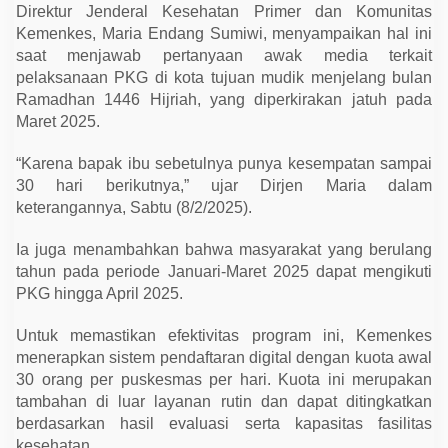
s
Direktur Jenderal Kesehatan Primer dan Komunitas
e
Kemenkes, Maria Endang Sumiwi, menyampaikan hal ini
h
a
saat menjawab pertanyaan awak media terkait
t
pelaksanaan PKG di kota tujuan mudik menjelang bulan
a
n
Ramadhan 1446 Hijriah, yang diperkirakan jatuh pada
G
Maret 2025.
r
a
t
“Karena bapak ibu sebetulnya punya kesempatan sampai
i
30 hari berikutnya,” ujar Dirjen Maria dalam
s
d
keterangannya, Sabtu (8/2/2025).
i
D
o
Ia juga menambahkan bahwa masyarakat yang berulang
m
tahun pada periode Januari-Maret 2025 dapat mengikuti
i
s
PKG hingga April 2025.
i
l
Untuk memastikan efektivitas program ini, Kemenkes
i
M
menerapkan sistem pendaftaran digital dengan kuota awal
a
30 orang per puskesmas per hari. Kuota ini merupakan
s
i
tambahan di luar layanan rutin dan dapat ditingkatkan
n
berdasarkan hasil evaluasi serta kapasitas fasilitas
g
-
kesehatan.