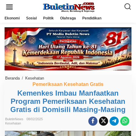
L
e
w
a
Ekonomi
Sosial
Politik
Olahraga
Pendidikan
t
i
k
e
k
o
n
t
e
n
Beranda
/
Kesehatan
K
e
Pemeriksaan Kesehatan Gratis
m
Kemenkes Imbau Manfaatkan
e
n
Program Pemeriksaan Kesehatan
k
e
Gratis di Domisili Masing-Masing
s
I
m
BuletinNews
08/02/2025
Kesehatan
b
a
u