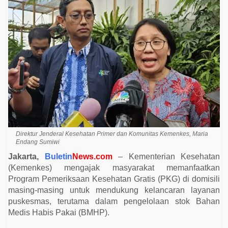
M
a
n
f
a
a
t
k
a
n
P
r
o
g
r
a
m
P
Direktur Jenderal Kesehatan Primer dan Komunitas Kemenkes, Maria
e
Endang Sumiwi
m
e
Jakarta,
Buletin
News.com
– Kementerian Kesehatan
r
(Kemenkes) mengajak masyarakat memanfaatkan
i
k
Program Pemeriksaan Kesehatan Gratis (PKG) di domisili
s
masing-masing untuk mendukung kelancaran layanan
a
a
puskesmas, terutama dalam pengelolaan stok Bahan
n
Medis Habis Pakai (BMHP).
K
e