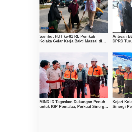
Sambut HUT ke-81 RI, Pemkab
Antrean B
Kolaka Gelar Kerja Bakti Massal di
DPRD Turu
Seluruh Wilayah
Pertamina
MIND ID Tegaskan Dukungan Penuh
Kejari Kol
untuk IGP Pomalaa, Perkuat Sinergi
Sinergi P
Kawal PSN Hilirisasi Nikel
Investasi