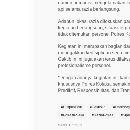
d
namun humanis, mengutamakan kes
i
api selama razia berlangsung.
T
H
M
Adapun lokasi razia difokuskan p
kegiatan berlangsung, situasi ter
tidak ditemukan personel Polres K
Kegiatan ini merupakan bagian da
menegakkan kedisiplinan serta me
Gaktiblin ini juga akan terus dil
profesionalisme personel.
“Dengan adanya kegiatan ini, kami
khususnya Polres Kolaka, semakin
Prediktif, Responsibilitas, dan Tr
#DisiplinPolri
#Gaktiblin
#HariBha
#PolresKolaka
#RaziaPolres
#Sipr
Writer: Redaksi