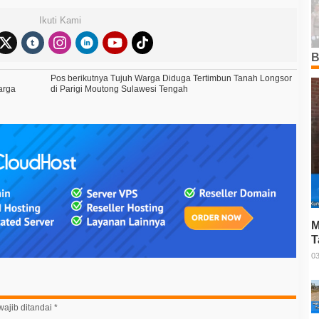
Ikuti Kami
B
Pos berikutnya
Tujuh Warga Diduga Tertimbun Tanah Longsor
arga
di Parigi Moutong Sulawesi Tengah
M
T
P
03
ajib ditandai
*