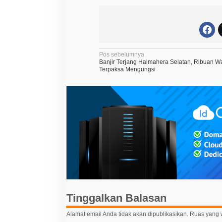
N
Pos sebelumnya
Banjir Terjang Halmahera Selatan, Ribuan W
a
Terpaksa Mengungsi
v
i
g
a
s
i
p
o
s
Tinggalkan Balasan
Alamat email Anda tidak akan dipublikasikan.
Ruas yang w