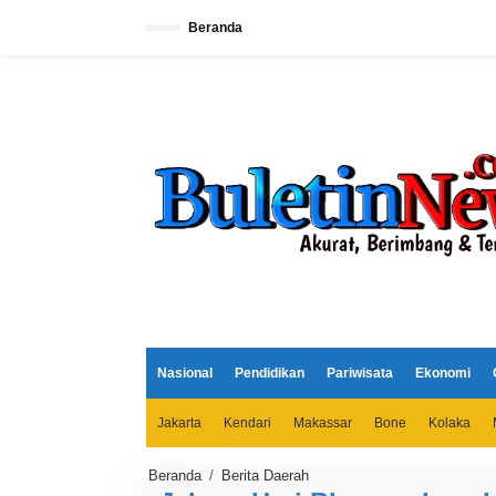
L
e
Beranda
w
a
t
i
k
e
k
o
n
t
e
n
Nasional
Pendidikan
Pariwisata
Ekonomi
Jakarta
Kendari
Makassar
Bone
Kolaka
Beranda
/
Berita Daerah
J
e