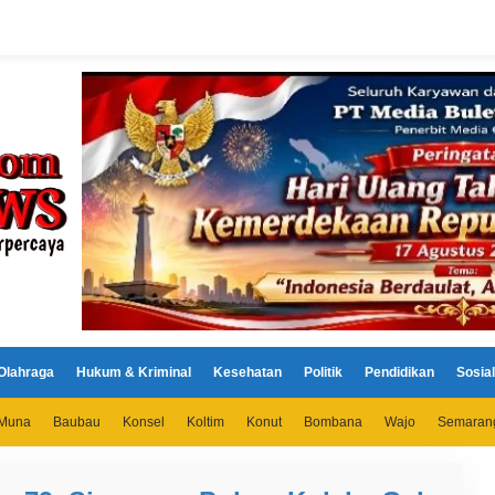
Olahraga
Hukum & Kriminal
Kesehatan
Politik
Pendidikan
Sosial
Muna
Baubau
Konsel
Koltim
Konut
Bombana
Wajo
Semaran