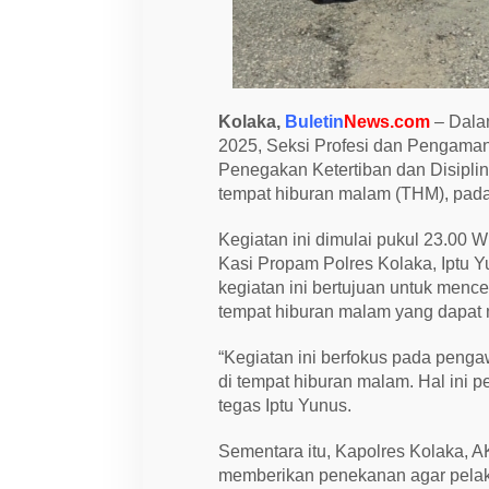
p
a
m
P
o
l
r
Kolaka,
Buletin
News.com
– Dala
e
2025, Seksi Profesi dan Pengama
s
K
Penegakan Ketertiban dan Disiplin 
o
tempat hiburan malam (THM), pada
l
a
k
Kegiatan ini dimulai pukul 23.00 
a
G
Kasi Propam Polres Kolaka, Iptu
e
kegiatan ini bertujuan untuk mence
l
a
tempat hiburan malam yang dapat me
r
G
“Kegiatan ini berfokus pada penga
a
k
di tempat hiburan malam. Hal ini p
t
tegas Iptu Yunus.
i
b
l
Sementara itu, Kapolres Kolaka,
i
n
memberikan penekanan agar pelaks