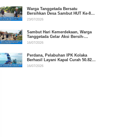
Warga Tanggetada Bersatu
Bersihkan Desa Sambut HUT Ke-81
RI
23/07/2026
Sambut Hari Kemerdekaan, Warga
Tanggetada Gelar Aksi Bersih-
Bersih Desa
16/07/2026
Perdana, Pelabuhan IPK Kolaka
Berhasil Layani Kapal Curah 50.820
Ton
16/07/2026