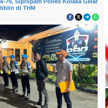
e-79, Sipropam Polres Kolaka Gelar
tiblin di THM