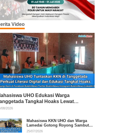
erita Video
ahasiswa UHO Edukasi Warga
anggetada Tangkal Hoaks Lewat
rogram Literasi
/08/2026
Mahasiswa KKN UHO dan Warga
Lamedai Gotong Royong Sambut
HUT Ke-81 RI
25/07/2026