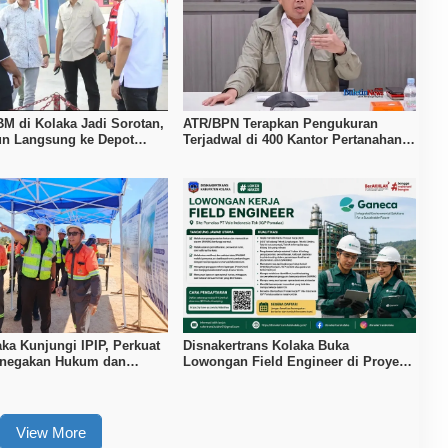
BM di Kolaka Jadi Sorotan,
ATR/BPN Terapkan Pengukuran
n Langsung ke Depot
Terjadwal di 400 Kantor Pertanahan,
Waktu Tunggu Maksimal Tujuh Hari
aka Kunjungi IPIP, Perkuat
Disnakertrans Kolaka Buka
enegakan Hukum dan
Lowongan Field Engineer di Proyek
PT Vale Pomalaa, Simak Syaratnya
View More