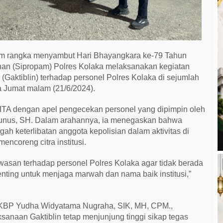
m rangka menyambut Hari Bhayangkara ke-79 Tahun
nan (Sipropam) Polres Kolaka melaksanakan kegiatan
(Gaktiblin) terhadap personel Polres Kolaka di sejumlah
 Jumat malam (21/6/2024).
WITA dengan apel pengecekan personel yang dipimpin oleh
 Yunus, SH. Dalam arahannya, ia menegaskan bahwa
gah keterlibatan anggota kepolisian dalam aktivitas di
ncoreng citra institusi.
wasan terhadap personel Polres Kolaka agar tidak berada
enting untuk menjaga marwah dan nama baik institusi,”
 AKBP Yudha Widyatama Nugraha, SIK, MH, CPM.,
anaan Gaktiblin tetap menjunjung tinggi sikap tegas