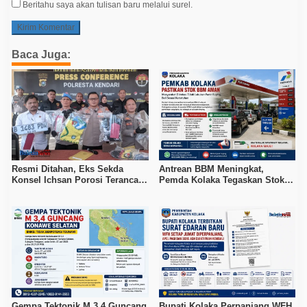
Beritahu saya akan tulisan baru melalui surel.
Baca Juga:
Resmi Ditahan, Eks Sekda
Antrean BBM Meningkat,
Konsel Ichsan Porosi Terancam
Pemda Kolaka Tegaskan Stok
5 Tahun Penjara
Pertalite dan Pertamax Aman
Gempa Tektonik M 3,4 Guncang
Bupati Kolaka Perpanjang WFH