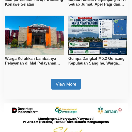
Konawe Selatan
Setiap Jumat, Apel Pagi dan
Sore ASN Diaktifkan Kembali
Warga Keluhkan Lambatnya
Gempa Dangkal M5,2 Guncang
Pelayanan di Mal Pelayanan
Kepulauan Sangihe, Warga
Publik Kolaka
Diminta Waspada Hoaks
View More