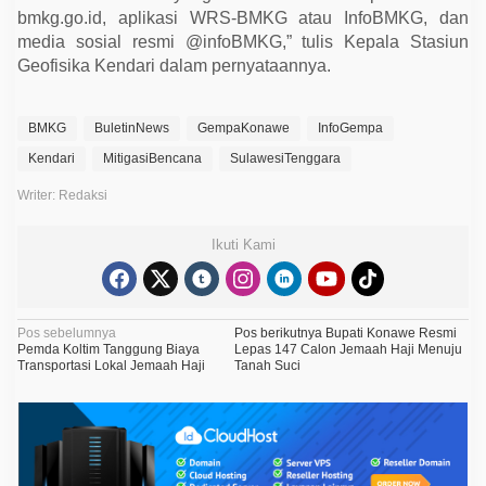
bmkg.go.id, aplikasi WRS-BMKG atau InfoBMKG, dan
media sosial resmi @infoBMKG,” tulis Kepala Stasiun
Geofisika Kendari dalam pernyataannya.
BMKG
BuletinNews
GempaKonawe
InfoGempa
Kendari
MitigasiBencana
SulawesiTenggara
Writer: Redaksi
Ikuti Kami
N
Pos sebelumnya
Pos berikutnya
Bupati Konawe Resmi
Pemda Koltim Tanggung Biaya
Lepas 147 Calon Jemaah Haji Menuju
a
Transportasi Lokal Jemaah Haji
Tanah Suci
v
i
g
a