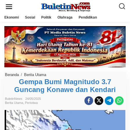
L
e
w
a
Ekonomi
Sosial
Politik
Olahraga
Pendidikan
t
i
k
e
k
o
n
t
e
n
Beranda
/
Berita Utama
G
e
Gempa Bumi Magnitudo 3.7
m
Guncang Konawe dan Kendari
p
a
B
BuletinNews
24/05/2025
u
Berita Utama
,
Peristiwa
m
i
M
a
g
n